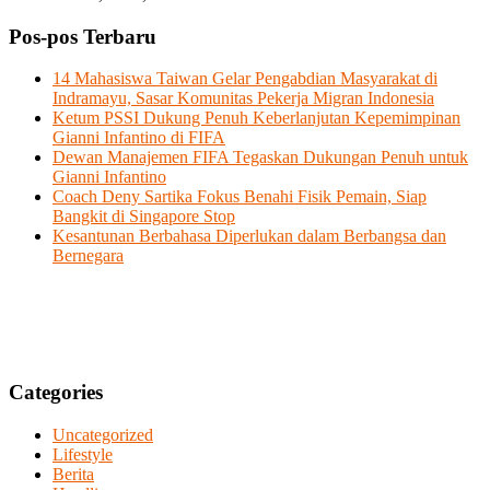
Pos-pos Terbaru
14 Mahasiswa Taiwan Gelar Pengabdian Masyarakat di
Indramayu, Sasar Komunitas Pekerja Migran Indonesia
Ketum PSSI Dukung Penuh Keberlanjutan Kepemimpinan
Gianni Infantino di FIFA
Dewan Manajemen FIFA Tegaskan Dukungan Penuh untuk
Gianni Infantino
Coach Deny Sartika Fokus Benahi Fisik Pemain, Siap
Bangkit di Singapore Stop
Kesantunan Berbahasa Diperlukan dalam Berbangsa dan
Bernegara
Categories
Uncategorized
Lifestyle
Berita