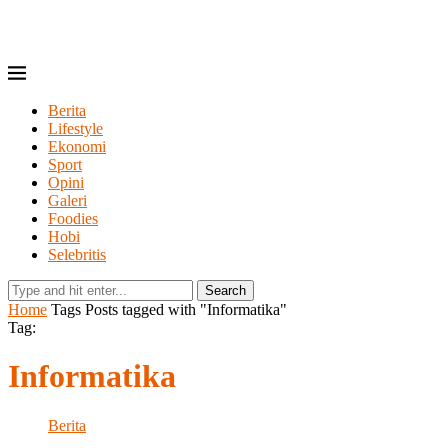
Berita
Lifestyle
Ekonomi
Sport
Opini
Galeri
Foodies
Hobi
Selebritis
Search
Home
Tags
Posts tagged with "Informatika"
Tag:
Informatika
Berita