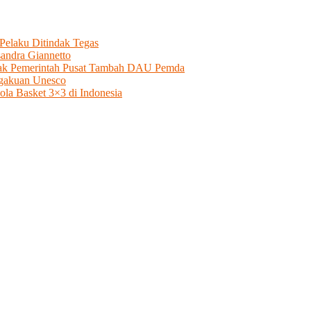
elaku Ditindak Tegas
andra Giannetto
esak Pemerintah Pusat Tambah DAU Pemda
ngakuan Unesco
a Basket 3×3 di Indonesia