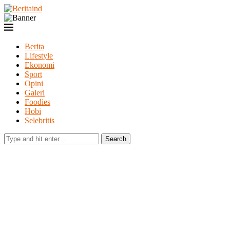
Berita
Lifestyle
Ekonomi
Sport
Opini
Galeri
Foodies
Hobi
Selebritis
Search