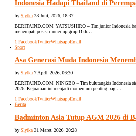
Indonesia Hadapi Thailand di Perempa
by
Slyika
28 Juni, 2026, 18:37
BERITAIND.COM, YATSUSHIRO – Tim junior Indonesia bakal ber
menempati posisi runner up grup D di…
1
Facebook
Twitter
Whatsapp
Email
Sport
Asa Generasi Muda Indonesia Menembu
by
Slyika
7 April, 2026, 06:30
BERITAIND.COM, NINGBO – Tim bulutangkis Indonesia siap m
2026. Kejuaraan ini menjadi momentum penting bagi…
1
Facebook
Twitter
Whatsapp
Email
Berita
Badminton Asia Tutup AGM 2026 di B
by
Slyika
31 Maret, 2026, 20:28