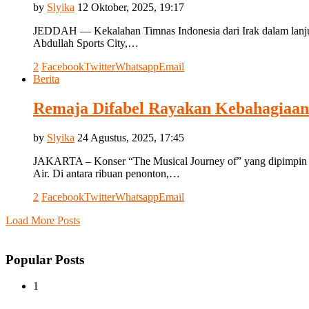
by
Slyika
12 Oktober, 2025, 19:17
JEDDAH — Kekalahan Timnas Indonesia dari Irak dalam lanjutan
Abdullah Sports City,…
2
Facebook
Twitter
Whatsapp
Email
Berita
Remaja Difabel Rayakan Kebahagiaan
by
Slyika
24 Agustus, 2025, 17:45
JAKARTA – Konser “The Musical Journey of” yang dipimpin m
Air. Di antara ribuan penonton,…
2
Facebook
Twitter
Whatsapp
Email
Load More Posts
Popular Posts
1