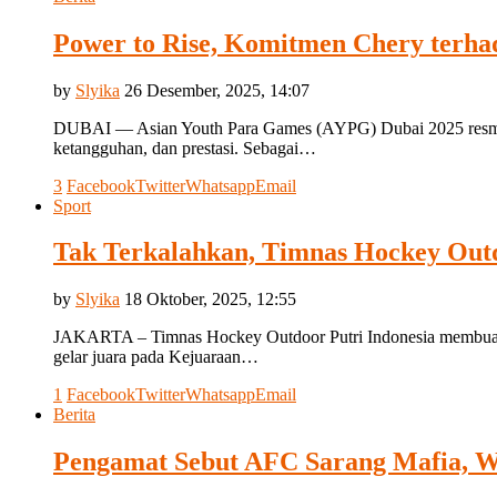
Power to Rise, Komitmen Chery terha
by
Slyika
26 Desember, 2025, 14:07
DUBAI — Asian Youth Para Games (AYPG) Dubai 2025 resmi be
ketangguhan, dan prestasi. Sebagai…
3
Facebook
Twitter
Whatsapp
Email
Sport
Tak Terkalahkan, Timnas Hockey Outd
by
Slyika
18 Oktober, 2025, 12:55
JAKARTA – Timnas Hockey Outdoor Putri Indonesia membuat kej
gelar juara pada Kejuaraan…
1
Facebook
Twitter
Whatsapp
Email
Berita
Pengamat Sebut AFC Sarang Mafia, W