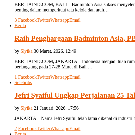
BERITAIND.COM, BALI – Badminton Asia sukses menyelengg
penting dalam memperkuat tata kelola dan arah…
3
Facebook
Twitter
Whatsapp
Email
Berita
Raih Penghargaan Badminton Asia, PB
by
Slyika
30 Maret, 2026, 12:49
BERITAIND.COM, JAKARTA – Indonesia menjadi tuan rumah 
berlangsung pada 27-28 Maret di Bali.…
1
Facebook
Twitter
Whatsapp
Email
Selebritis
Jefri Syaiful Ungkap Perjalanan 25 T
by
Slyika
21 Januari, 2026, 17:56
JAKARTA – Nama Jefri Syaiful telah lama dikenal di industri h
2
Facebook
Twitter
Whatsapp
Email
Berita