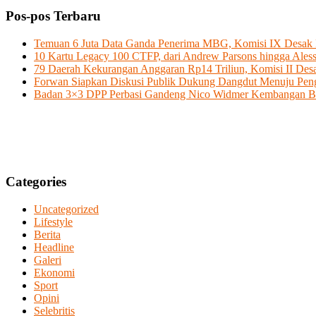
Pos-pos Terbaru
Temuan 6 Juta Data Ganda Penerima MBG, Komisi IX Desak P
10 Kartu Legacy 100 CTFP, dari Andrew Parsons hingga Aless
79 Daerah Kekurangan Anggaran Rp14 Triliun, Komisi II D
Forwan Siapkan Diskusi Publik Dukung Dangdut Menuju Pe
Badan 3×3 DPP Perbasi Gandeng Nico Widmer Kembangan Bol
Categories
Uncategorized
Lifestyle
Berita
Headline
Galeri
Ekonomi
Sport
Opini
Selebritis