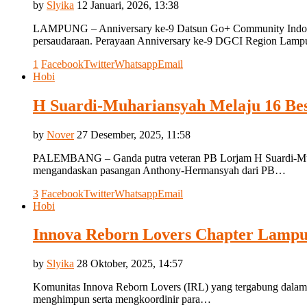
by
Slyika
12 Januari, 2026, 13:38
LAMPUNG – Anniversary ke-9 Datsun Go+ Community Indonesi
persaudaraan. Perayaan Anniversary ke-9 DGCI Region Lam
1
Facebook
Twitter
Whatsapp
Email
Hobi
H Suardi-Muhariansyah Melaju 16 Be
by
Nover
27 Desember, 2025, 11:58
PALEMBANG – Ganda putra veteran PB Lorjam H Suardi-Muhari
mengandaskan pasangan Anthony-Hermansyah dari PB…
3
Facebook
Twitter
Whatsapp
Email
Hobi
Innova Reborn Lovers Chapter Lampu
by
Slyika
28 Oktober, 2025, 14:57
Komunitas Innova Reborn Lovers (IRL) yang tergabung dalam 
menghimpun serta mengkoordinir para…