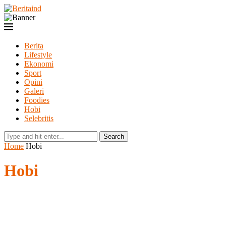
Berita
Lifestyle
Ekonomi
Sport
Opini
Galeri
Foodies
Hobi
Selebritis
Search
Home
Hobi
Hobi