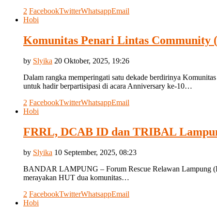
2
Facebook
Twitter
Whatsapp
Email
Hobi
Komunitas Penari Lintas Community (
by
Slyika
20 Oktober, 2025, 19:26
Dalam rangka memperingati satu dekade berdirinya Komunitas
untuk hadir berpartisipasi di acara Anniversary ke-10…
2
Facebook
Twitter
Whatsapp
Email
Hobi
FRRL, DCAB ID dan TRIBAL Lampung 
by
Slyika
10 September, 2025, 08:23
​BANDAR LAMPUNG – Forum Rescue Relawan Lampung (FRRL) me
merayakan HUT dua komunitas…
2
Facebook
Twitter
Whatsapp
Email
Hobi