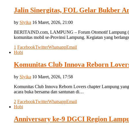
Jalin Sinergitas, FOL Gelar Bukber 
by
Slyika
16 Maret, 2026, 21:00
BERITAIND.com, LAMPUNG – Forum Otomotif Lampung (FOL) su
komunitas mobil se-Provinsi Lampung. Kegiatan yang berlan
1
Facebook
Twitter
Whatsapp
Email
Hobi
Komunitas Club Innova Reborn Lovers
by
Slyika
10 Maret, 2026, 17:58
Komunitas Club Innova Reborn Lovers chapter Lampung yan
acara buka bersama dan santunan di…
2
Facebook
Twitter
Whatsapp
Email
Hobi
Anniversary ke-9 DGCI Region Lampu