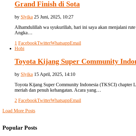
Grand Finish di Sota
by
Slyika
25 Juni, 2025, 10:27
Alhamdulillah wa syukurillah, hari ini saya akan menjalani rute
Angka…
1
Facebook
Twitter
Whatsapp
Email
Hobi
Toyota Kijang Super Community Indo
by
Slyika
15 April, 2025, 14:10
Toyota Kijang Super Community Indonesia (TKSCI) chapter L
meriah dan penuh kehangatan. Acara yang…
2
Facebook
Twitter
Whatsapp
Email
Load More Posts
Popular Posts