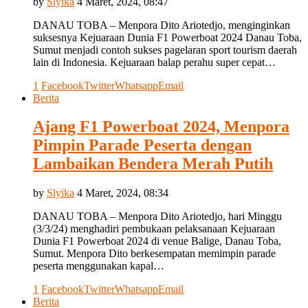
by
Slyika
4 Maret, 2024, 08:47
DANAU TOBA – Menpora Dito Ariotedjo, menginginkan
suksesnya Kejuaraan Dunia F1 Powerboat 2024 Danau Toba,
Sumut menjadi contoh sukses pagelaran sport tourism daerah
lain di Indonesia. Kejuaraan balap perahu super cepat…
1
Facebook
Twitter
Whatsapp
Email
Berita
Ajang F1 Powerboat 2024, Menpora
Pimpin Parade Peserta dengan
Lambaikan Bendera Merah Putih
by
Slyika
4 Maret, 2024, 08:34
DANAU TOBA – Menpora Dito Ariotedjo, hari Minggu
(3/3/24) menghadiri pembukaan pelaksanaan Kejuaraan
Dunia F1 Powerboat 2024 di venue Balige, Danau Toba,
Sumut. Menpora Dito berkesempatan memimpin parade
peserta menggunakan kapal…
1
Facebook
Twitter
Whatsapp
Email
Berita