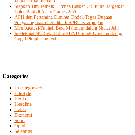
Jangan Hujat Pemain
Siapkan Tim Terbaik, Timnas Basket 5×5 Putra Targetkan
Lolos Pool di Asian Games 2026
APH dan Pertamina Diminta Tindak Tegas Dugaan
Penyalahgunaan Pertalite di SPBU Kranjingan
Membaca Al-Fatihah Bagi Makmum dalam Shalat Jahr
Intelektual NU Sebut Elite PBNU Sibuk Urus Tambang,
Gagal Pimpin Jamiyah
Categories
Uncategorized
Lifestyle
Berita
Headline
Galeri
Ekonomi
Sport
Opini
Selebritis