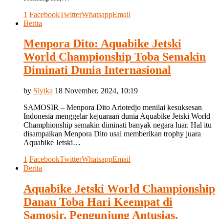
1
Facebook
Twitter
Whatsapp
Email
Berita
Menpora Dito: Aquabike Jetski
World Championship Toba Semakin
Diminati Dunia Internasional
by
Slyika
18 November, 2024, 10:19
SAMOSIR – Menpora Dito Ariotedjo menilai kesuksesan
Indonesia menggelar kejuaraan dunia Aquabike Jetski World
Champhionship semakin diminati banyak negara luar. Hal itu
disampaikan Menpora Dito usai memberikan trophy juara
Aquabike Jetski…
1
Facebook
Twitter
Whatsapp
Email
Berita
Aquabike Jetski World Championship
Danau Toba Hari Keempat di
Samosir, Pengunjung Antusias,