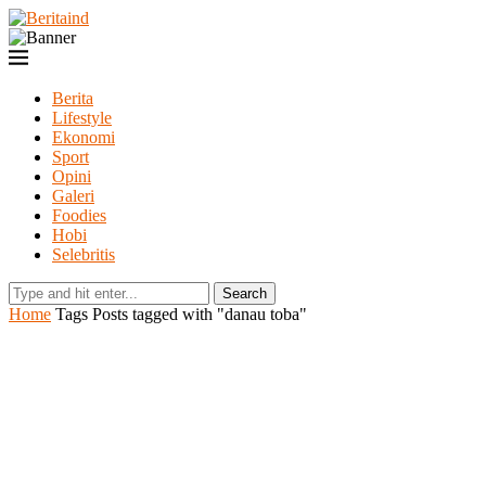
Berita
Lifestyle
Ekonomi
Sport
Opini
Galeri
Foodies
Hobi
Selebritis
Search
Home
Tags
Posts tagged with "danau toba"