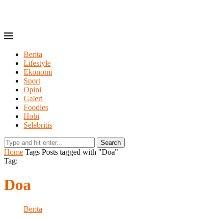
Berita
Lifestyle
Ekonomi
Sport
Opini
Galeri
Foodies
Hobi
Selebritis
Search
Home
Tags
Posts tagged with "Doa"
Tag:
Doa
Berita