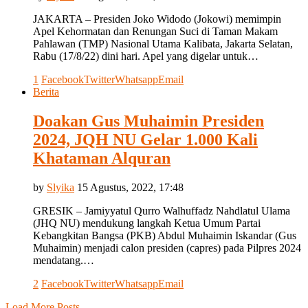
JAKARTA – Presiden Joko Widodo (Jokowi) memimpin
Apel Kehormatan dan Renungan Suci di Taman Makam
Pahlawan (TMP) Nasional Utama Kalibata, Jakarta Selatan,
Rabu (17/8/22) dini hari. Apel yang digelar untuk…
1
Facebook
Twitter
Whatsapp
Email
Berita
Doakan Gus Muhaimin Presiden
2024, JQH NU Gelar 1.000 Kali
Khataman Alquran
by
Slyika
15 Agustus, 2022, 17:48
GRESIK – Jamiyyatul Qurro Walhuffadz Nahdlatul Ulama
(JHQ NU) mendukung langkah Ketua Umum Partai
Kebangkitan Bangsa (PKB) Abdul Muhaimin Iskandar (Gus
Muhaimin) menjadi calon presiden (capres) pada Pilpres 2024
mendatang.…
2
Facebook
Twitter
Whatsapp
Email
Load More Posts