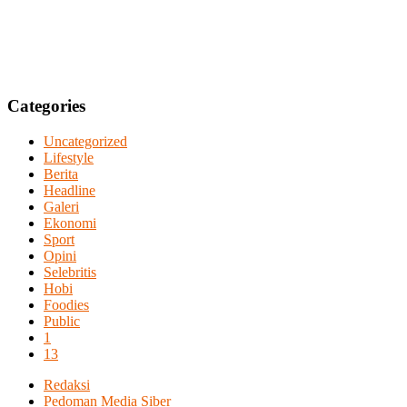
Categories
Uncategorized
Lifestyle
Berita
Headline
Galeri
Ekonomi
Sport
Opini
Selebritis
Hobi
Foodies
Public
1
13
Redaksi
Pedoman Media Siber