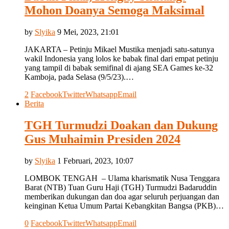
Mohon Doanya Semoga Maksimal
by
Slyika
9 Mei, 2023, 21:01
JAKARTA – Petinju Mikael Mustika menjadi satu-satunya
wakil Indonesia yang lolos ke babak final dari empat petinju
yang tampil di babak semifinal di ajang SEA Games ke-32
Kamboja, pada Selasa (9/5/23).…
2
Facebook
Twitter
Whatsapp
Email
Berita
TGH Turmudzi Doakan dan Dukung
Gus Muhaimin Presiden 2024
by
Slyika
1 Februari, 2023, 10:07
LOMBOK TENGAH – Ulama kharismatik Nusa Tenggara
Barat (NTB) Tuan Guru Haji (TGH) Turmudzi Badaruddin
memberikan dukungan dan doa agar seluruh perjuangan dan
keinginan Ketua Umum Partai Kebangkitan Bangsa (PKB)…
0
Facebook
Twitter
Whatsapp
Email