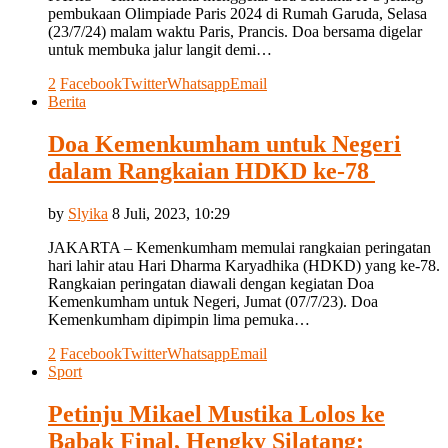
pembukaan Olimpiade Paris 2024 di Rumah Garuda, Selasa
(23/7/24) malam waktu Paris, Prancis. Doa bersama digelar
untuk membuka jalur langit demi…
2
Facebook
Twitter
Whatsapp
Email
Berita
Doa Kemenkumham untuk Negeri
dalam Rangkaian HDKD ke-78
by
Slyika
8 Juli, 2023, 10:29
JAKARTA – Kemenkumham memulai rangkaian peringatan
hari lahir atau Hari Dharma Karyadhika (HDKD) yang ke-78.
Rangkaian peringatan diawali dengan kegiatan Doa
Kemenkumham untuk Negeri, Jumat (07/7/23). Doa
Kemenkumham dipimpin lima pemuka…
2
Facebook
Twitter
Whatsapp
Email
Sport
Petinju Mikael Mustika Lolos ke
Babak Final, Hengky Silatang: