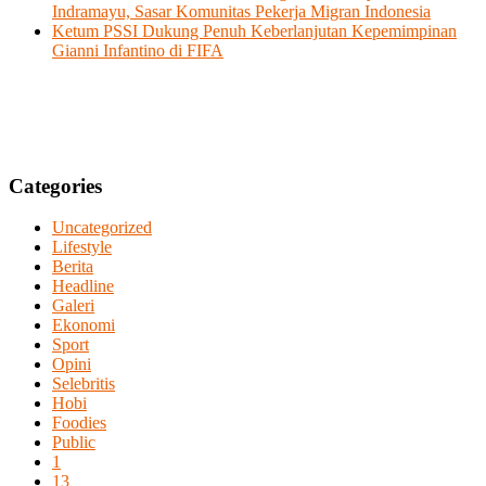
Indramayu, Sasar Komunitas Pekerja Migran Indonesia
Ketum PSSI Dukung Penuh Keberlanjutan Kepemimpinan
Gianni Infantino di FIFA
Categories
Uncategorized
Lifestyle
Berita
Headline
Galeri
Ekonomi
Sport
Opini
Selebritis
Hobi
Foodies
Public
1
13