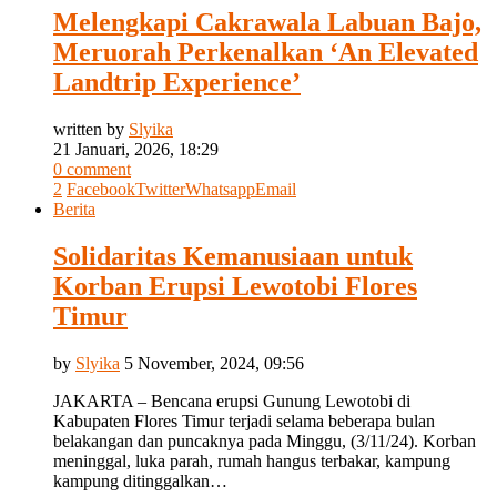
Melengkapi Cakrawala Labuan Bajo,
Meruorah Perkenalkan ‘An Elevated
Landtrip Experience’
written by
Slyika
21 Januari, 2026, 18:29
0 comment
2
Facebook
Twitter
Whatsapp
Email
Berita
Solidaritas Kemanusiaan untuk
Korban Erupsi Lewotobi Flores
Timur
by
Slyika
5 November, 2024, 09:56
JAKARTA – Bencana erupsi Gunung Lewotobi di
Kabupaten Flores Timur terjadi selama beberapa bulan
belakangan dan puncaknya pada Minggu, (3/11/24). Korban
meninggal, luka parah, rumah hangus terbakar, kampung
kampung ditinggalkan…