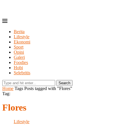
Berita
Lifestyle
Ekonomi
Sport
Opini
Galeri
Foodies
Hobi
Selebritis
Search
Home
Tags
Posts tagged with "Flores"
Tag:
Flores
Lifestyle