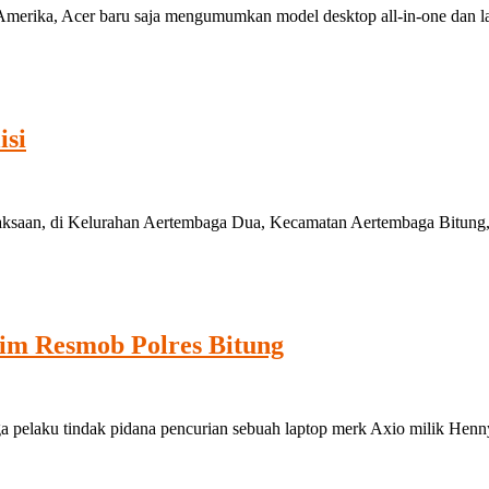
merika, Acer baru saja mengumumkan model desktop all-in-one dan la
isi
saan, di Kelurahan Aertembaga Dua, Kecamatan Aertembaga Bitung, pa
im Resmob Polres Bitung
aku tindak pidana pencurian sebuah laptop merk Axio milik Henny N