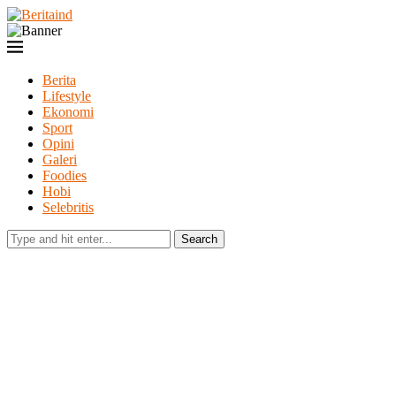
Berita
Lifestyle
Ekonomi
Sport
Opini
Galeri
Foodies
Hobi
Selebritis
Search