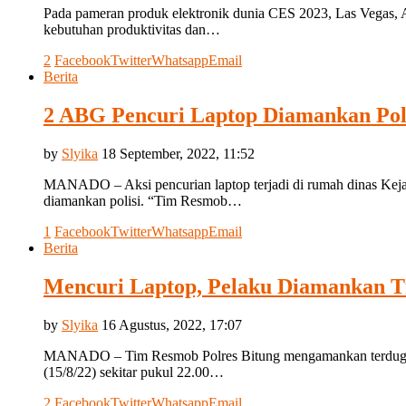
Pada pameran produk elektronik dunia CES 2023, Las Vegas, A
kebutuhan produktivitas dan…
2
Facebook
Twitter
Whatsapp
Email
Berita
2 ABG Pencuri Laptop Diamankan Pol
by
Slyika
18 September, 2022, 11:52
MANADO – Aksi pencurian laptop terjadi di rumah dinas Kejak
diamankan polisi. “Tim Resmob…
1
Facebook
Twitter
Whatsapp
Email
Berita
Mencuri Laptop, Pelaku Diamankan T
by
Slyika
16 Agustus, 2022, 17:07
MANADO – Tim Resmob Polres Bitung mengamankan terduga pel
(15/8/22) sekitar pukul 22.00…
2
Facebook
Twitter
Whatsapp
Email