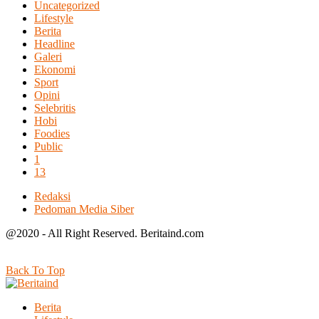
Uncategorized
Lifestyle
Berita
Headline
Galeri
Ekonomi
Sport
Opini
Selebritis
Hobi
Foodies
Public
1
13
Redaksi
Pedoman Media Siber
@2020 - All Right Reserved. Beritaind.com
Back To Top
Berita