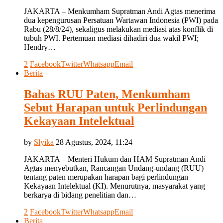
JAKARTA – Menkumham Supratman Andi Agtas menerima
dua kepengurusan Persatuan Wartawan Indonesia (PWI) pada
Rabu (28/8/24), sekaligus melakukan mediasi atas konflik di
tubuh PWI. Pertemuan mediasi dihadiri dua wakil PWI;
Hendry…
2
Facebook
Twitter
Whatsapp
Email
Berita
Bahas RUU Paten, Menkumham
Sebut Harapan untuk Perlindungan
Kekayaan Intelektual
by
Slyika
28 Agustus, 2024, 11:24
JAKARTA – Menteri Hukum dan HAM Supratman Andi
Agtas menyebutkan, Rancangan Undang-undang (RUU)
tentang paten merupakan harapan bagi perlindungan
Kekayaan Intelektual (KI). Menurutnya, masyarakat yang
berkarya di bidang penelitian dan…
2
Facebook
Twitter
Whatsapp
Email
Berita