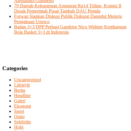
Alessandra Giannetto
79 Daerah Kekurangan Anggaran Rp14 Triliun, Komisi II
Desak Pemerintah Pusat Tambah DAU Pemda
Forwan Siapkan Diskusi Publik Dukung Dangdut Menuju
Pengakuan Unesco
Badan 3×3 DPP Perbasi Gandeng Nico Widmer Kembangan
Bola Basket 3×3 di Indonesia
Categories
Uncategorized
Lifestyle
Berita
Headline
Galeri
Ekonomi
Sport
Opini
Selebritis
Hobi