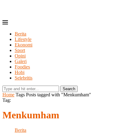
Berita
Lifestyle
Ekonomi
Sport
Opini
Galeri
Foodies
Hobi
Selebritis
Search
Home
Tags
Posts tagged with "Menkumham"
Tag:
Menkumham
Berita