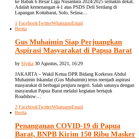
ke Babak 6 Besar Liga Nusantara 2024/2025 semakin dekat.
Adalah kemenangan 4-1 atas PSDS Deli Serdang di
Lapangan Kottabarat, Solo, Selasa…
1
Facebook
Twitter
Whatsapp
Email
Berita
Gus Muhaimin Siap Perjuangkan
Aspirasi Masyarakat di Papua Barat
by
Slyika
30 Agustus, 2021, 16:29
JAKARTA – Wakil Ketua DPR Bidang Korkesra Abdul
Muhaimin Iskandar (Gus Muhaimin) terus menjadi aspirasi
masyarakat di berbagai penjuru negeri. Salah satunya dengan
masyarakat Papua Barat melalui kegiatan bertajuk
Roadshow…
2
Facebook
Twitter
Whatsapp
Email
Berita
Penanganan COVID-19 di Papua
Barat, BNPB Kirim 150 Ribu Masker