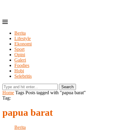
Berita
Lifestyle
Ekonomi
Sport
Opini
Galeri
Foodies
Hobi
Selebritis
Search
Home
Tags
Posts tagged with "papua barat"
Tag:
papua barat
Berita