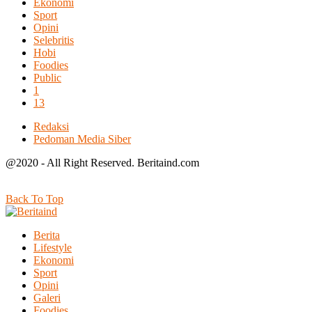
Ekonomi
Sport
Opini
Selebritis
Hobi
Foodies
Public
1
13
Redaksi
Pedoman Media Siber
@2020 - All Right Reserved. Beritaind.com
Back To Top
Berita
Lifestyle
Ekonomi
Sport
Opini
Galeri
Foodies