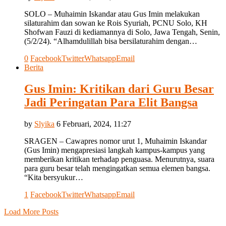
SOLO – Muhaimin Iskandar atau Gus Imin melakukan
silaturahim dan sowan ke Rois Syuriah, PCNU Solo, KH
Shofwan Fauzi di kediamannya di Solo, Jawa Tengah, Senin,
(5/2/24). “Alhamdulillah bisa bersilaturahim dengan…
0
Facebook
Twitter
Whatsapp
Email
Berita
Gus Imin: Kritikan dari Guru Besar
Jadi Peringatan Para Elit Bangsa
by
Slyika
6 Februari, 2024, 11:27
SRAGEN – Cawapres nomor urut 1, Muhaimin Iskandar
(Gus Imin) mengapresiasi langkah kampus-kampus yang
memberikan kritikan terhadap penguasa. Menurutnya, suara
para guru besar telah mengingatkan semua elemen bangsa.
“Kita bersyukur…
1
Facebook
Twitter
Whatsapp
Email
Load More Posts