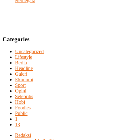
Bernegara
Categories
Uncategorized
Lifestyle
Berita
Headline
Galeri
Ekonomi
Sport
Opini
Selebritis
Hobi
Foodies
Public
1
13
Redaksi