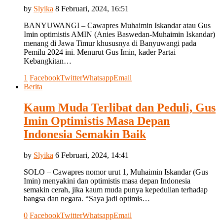
by
Slyika
8 Februari, 2024, 16:51
BANYUWANGI – Cawapres Muhaimin Iskandar atau Gus
Imin optimistis AMIN (Anies Baswedan-Muhaimin Iskandar)
menang di Jawa Timur khususnya di Banyuwangi pada
Pemilu 2024 ini. Menurut Gus Imin, kader Partai
Kebangkitan…
1
Facebook
Twitter
Whatsapp
Email
Berita
Kaum Muda Terlibat dan Peduli, Gus
Imin Optimistis Masa Depan
Indonesia Semakin Baik
by
Slyika
6 Februari, 2024, 14:41
SOLO – Cawapres nomor urut 1, Muhaimin Iskandar (Gus
Imin) menyakini dan optimistis masa depan Indonesia
semakin cerah, jika kaum muda punya kepedulian terhadap
bangsa dan negara. “Saya jadi optimis…
0
Facebook
Twitter
Whatsapp
Email