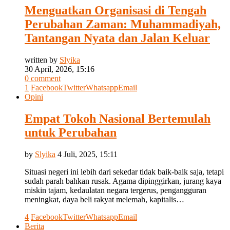
Menguatkan Organisasi di Tengah
Perubahan Zaman: Muhammadiyah,
Tantangan Nyata dan Jalan Keluar
written by
Slyika
30 April, 2026, 15:16
0 comment
1
Facebook
Twitter
Whatsapp
Email
Opini
Empat Tokoh Nasional Bertemulah
untuk Perubahan
by
Slyika
4 Juli, 2025, 15:11
Situasi negeri ini lebih dari sekedar tidak baik-baik saja, tetapi
sudah parah bahkan rusak. Agama dipinggirkan, jurang kaya
miskin tajam, kedaulatan negara tergerus, pengangguran
meningkat, daya beli rakyat melemah, kapitalis…
4
Facebook
Twitter
Whatsapp
Email
Berita