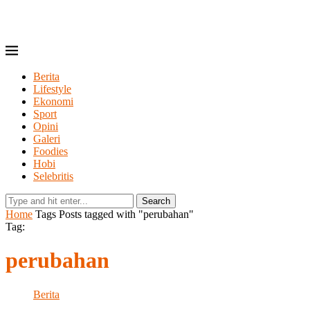
Berita
Lifestyle
Ekonomi
Sport
Opini
Galeri
Foodies
Hobi
Selebritis
Search
Home
Tags
Posts tagged with "perubahan"
Tag:
perubahan
Berita