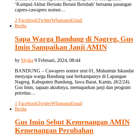
‘Kumpul Akbar Bersatu Berani Berubah’ bersama pasangan
capres-cawapres nomor…
2
Facebook
Twitter
Whatsapp
Email
Berita
Sapa Warga Bandung di Nagreg, Gus
Imin Sampaikan Janji AMIN
by
Slyika
9 Februari, 2024, 08:44
BANDUNG – Cawapres nomor urut 01, Muhaimin Iskandar
menyapa warga Bandung saat berkampanye di Lapangan
Nagreg, Kabupaten Bandung, Jawa Barat, Kamis, (8/2/24).
Gus Imin, sapaan akrabnya, memaparkan janji dan program
prioritas…
1
Facebook
Twitter
Whatsapp
Email
Berita
Gus Imin Sebut Kemenangan AMIN
Kemenangan Perubahan