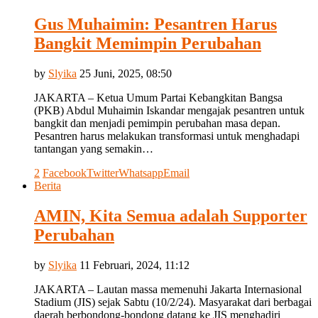
Gus Muhaimin: Pesantren Harus
Bangkit Memimpin Perubahan
by
Slyika
25 Juni, 2025, 08:50
JAKARTA – Ketua Umum Partai Kebangkitan Bangsa
(PKB) Abdul Muhaimin Iskandar mengajak pesantren untuk
bangkit dan menjadi pemimpin perubahan masa depan.
Pesantren harus melakukan transformasi untuk menghadapi
tantangan yang semakin…
2
Facebook
Twitter
Whatsapp
Email
Berita
AMIN, Kita Semua adalah Supporter
Perubahan
by
Slyika
11 Februari, 2024, 11:12
JAKARTA – Lautan massa memenuhi Jakarta Internasional
Stadium (JIS) sejak Sabtu (10/2/24). Masyarakat dari berbagai
daerah berbondong-bondong datang ke JIS menghadiri