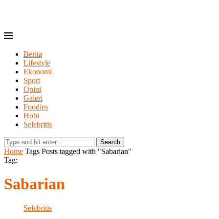
Berita
Lifestyle
Ekonomi
Sport
Opini
Galeri
Foodies
Hobi
Selebritis
Search
Home
Tags
Posts tagged with "Sabarian"
Tag:
Sabarian
Selebritis