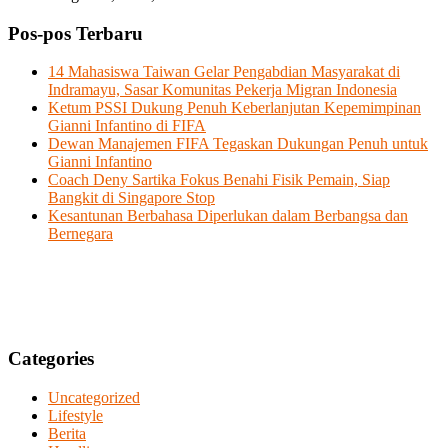
Pos-pos Terbaru
14 Mahasiswa Taiwan Gelar Pengabdian Masyarakat di
Indramayu, Sasar Komunitas Pekerja Migran Indonesia
Ketum PSSI Dukung Penuh Keberlanjutan Kepemimpinan
Gianni Infantino di FIFA
Dewan Manajemen FIFA Tegaskan Dukungan Penuh untuk
Gianni Infantino
Coach Deny Sartika Fokus Benahi Fisik Pemain, Siap
Bangkit di Singapore Stop
Kesantunan Berbahasa Diperlukan dalam Berbangsa dan
Bernegara
Categories
Uncategorized
Lifestyle
Berita