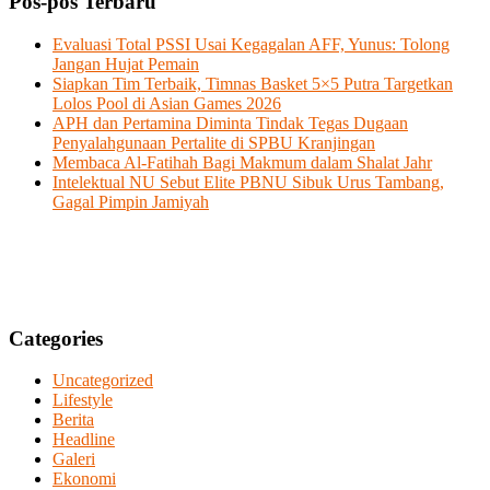
Pos-pos Terbaru
Evaluasi Total PSSI Usai Kegagalan AFF, Yunus: Tolong
Jangan Hujat Pemain
Siapkan Tim Terbaik, Timnas Basket 5×5 Putra Targetkan
Lolos Pool di Asian Games 2026
APH dan Pertamina Diminta Tindak Tegas Dugaan
Penyalahgunaan Pertalite di SPBU Kranjingan
Membaca Al-Fatihah Bagi Makmum dalam Shalat Jahr
Intelektual NU Sebut Elite PBNU Sibuk Urus Tambang,
Gagal Pimpin Jamiyah
Categories
Uncategorized
Lifestyle
Berita
Headline
Galeri
Ekonomi