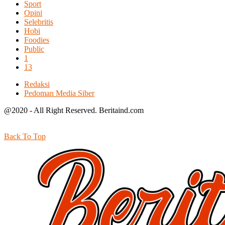
Sport
Opini
Selebritis
Hobi
Foodies
Public
1
13
Redaksi
Pedoman Media Siber
@2020 - All Right Reserved. Beritaind.com
Back To Top