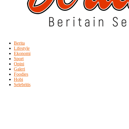
Berita
Lifestyle
Ekonomi
Sport
Opini
Galeri
Foodies
Hobi
Selebritis