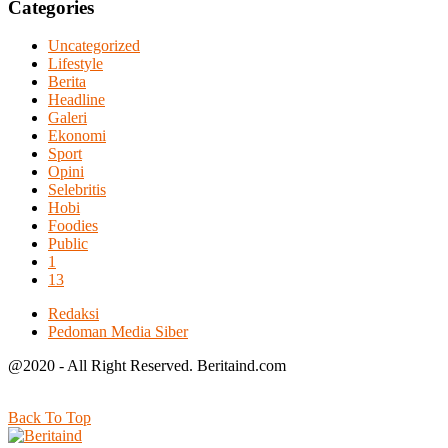
Categories
Uncategorized
Lifestyle
Berita
Headline
Galeri
Ekonomi
Sport
Opini
Selebritis
Hobi
Foodies
Public
1
13
Redaksi
Pedoman Media Siber
@2020 - All Right Reserved. Beritaind.com
Back To Top