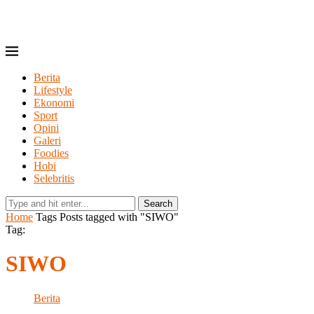
Berita
Lifestyle
Ekonomi
Sport
Opini
Galeri
Foodies
Hobi
Selebritis
Search
Home
Tags
Posts tagged with "SIWO"
Tag:
SIWO
Berita