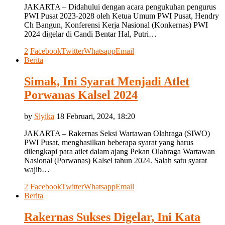
JAKARTA – Didahului dengan acara pengukuhan pengurus
PWI Pusat 2023-2028 oleh Ketua Umum PWI Pusat, Hendry
Ch Bangun, Konferensi Kerja Nasional (Konkernas) PWI
2024 digelar di Candi Bentar Hal, Putri…
2
Facebook
Twitter
Whatsapp
Email
Berita
Simak, Ini Syarat Menjadi Atlet
Porwanas Kalsel 2024
by
Slyika
18 Februari, 2024, 18:20
JAKARTA – Rakernas Seksi Wartawan Olahraga (SIWO)
PWI Pusat, menghasilkan beberapa syarat yang harus
dilengkapi para atlet dalam ajang Pekan Olahraga Wartawan
Nasional (Porwanas) Kalsel tahun 2024. Salah satu syarat
wajib…
2
Facebook
Twitter
Whatsapp
Email
Berita
Rakernas Sukses Digelar, Ini Kata