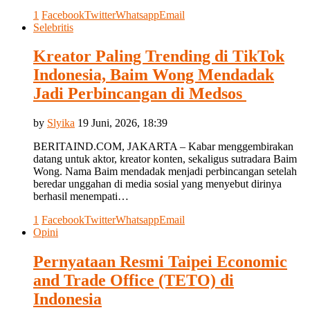
1
Facebook
Twitter
Whatsapp
Email
Selebritis
Kreator Paling Trending di TikTok
Indonesia, Baim Wong Mendadak
Jadi Perbincangan di Medsos
by
Slyika
19 Juni, 2026, 18:39
BERITAIND.COM, JAKARTA – Kabar menggembirakan
datang untuk aktor, kreator konten, sekaligus sutradara Baim
Wong. Nama Baim mendadak menjadi perbincangan setelah
beredar unggahan di media sosial yang menyebut dirinya
berhasil menempati…
1
Facebook
Twitter
Whatsapp
Email
Opini
Pernyataan Resmi Taipei Economic
and Trade Office (TETO) di
Indonesia