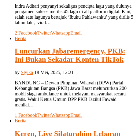
Indra Adhari penyanyi sekaligus pencipta lagu yang dulunya
pengamen sukses merilis 45 lagu di all platform digital. Kini,
salah satu lagunya bertajuk ‘Ibuku Pahlawanku’ yang dirilis 5
tahun lalu, viral…
2
Facebook
Twitter
Whatsapp
Email
Berita
Luncurkan Jabaremergency, PKB:
Ini Bukan Sekadar Konten TikTok
by
Slyika
18 Mei, 2025, 12:21
BANDUNG – Dewan Pimpinan Wilayah (DPW) Partai
Kebangkitan Bangsa (PKB) Jawa Barat meluncurkan 200
mobil siaga ambulance untuk melayani masyarakat secara
gratis. Wakil Ketua Umum DPP PKB Jazilul Fawaid
menilai…
1
Facebook
Twitter
Whatsapp
Email
Berita
Keren, Live Silaturahim Lebaran