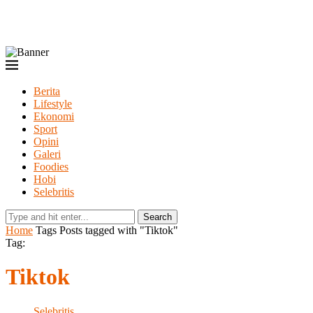
Berita
Lifestyle
Ekonomi
Sport
Opini
Galeri
Foodies
Hobi
Selebritis
Search
Home
Tags
Posts tagged with "Tiktok"
Tag:
Tiktok
Selebritis