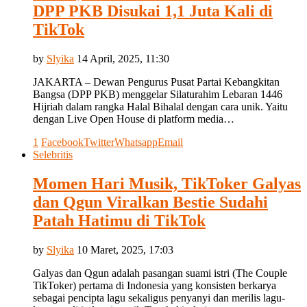
DPP PKB Disukai 1,1 Juta Kali di
TikTok
by
Slyika
14 April, 2025, 11:30
JAKARTA – Dewan Pengurus Pusat Partai Kebangkitan
Bangsa (DPP PKB) menggelar Silaturahim Lebaran 1446
Hijriah dalam rangka Halal Bihalal dengan cara unik. Yaitu
dengan Live Open House di platform media…
1
Facebook
Twitter
Whatsapp
Email
Selebritis
Momen Hari Musik, TikToker Galyas
dan Qgun Viralkan Bestie Sudahi
Patah Hatimu di TikTok
by
Slyika
10 Maret, 2025, 17:03
Galyas dan Qgun adalah pasangan suami istri (The Couple
TikToker) pertama di Indonesia yang konsisten berkarya
sebagai pencipta lagu sekaligus penyanyi dan merilis lagu-