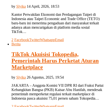
by
Slyika
14 April, 2026, 18:53
Kantor Perwakilan Ekonomi dan Perdagangan Taipei di
Indonesia atau Taipei Economic and Trade Office (TETO)
baru-baru ini menerima pengaduan dari masyarakat terkait
adanya akun mencurigakan di platform media sosial
TikTok…
2
Facebook
Twitter
Whatsapp
Email
Berita
TikTok Akuisisi Tokopedia,
Pemerintah Harus Perketat Aturan
Marketplace
by
Slyika
26 Agustus, 2025, 19:54
JAKARTA – Anggota Komisi VII DPR RI dari Fraksi Partai
Kebangkitan Bangsa (PKB) Kaisar Abu Hanifah, mendesak
pemerintah memperketat regulasi terkait marketplace di
Indonesia pasca akuisisi 75,01 persen saham Tokopedia…
2
Facebook
Twitter
Whatsapp
Email