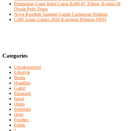
Perputaran Uang Judol Capai Rp86,87 Triliun, Komisi III
Desak Polri Tegas
Nova Kembali Tangani Ganda Campuran Pelatnas
CdM Asian Games 2026 Kunjungi Pelatnas PBSI
Categories
Uncategorized
Lifestyle
Berita
Headline
Galeri
Ekonomi
Sport
Opini
Selebritis
Hobi
Foodies
Public
1