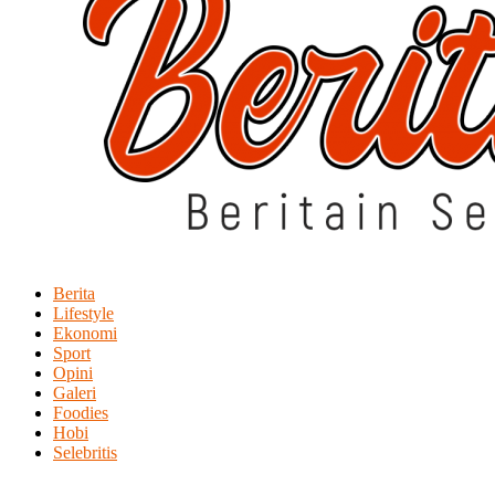
Berita
Lifestyle
Ekonomi
Sport
Opini
Galeri
Foodies
Hobi
Selebritis