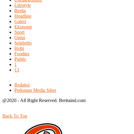
Lifestyle
Berita
Headline
Galeri
Ekonomi
Sport
Opini
Selebritis
Hobi
Foodies
Public
1
13
Redaksi
Pedoman Media Siber
@2020 - All Right Reserved. Beritaind.com
Back To Top