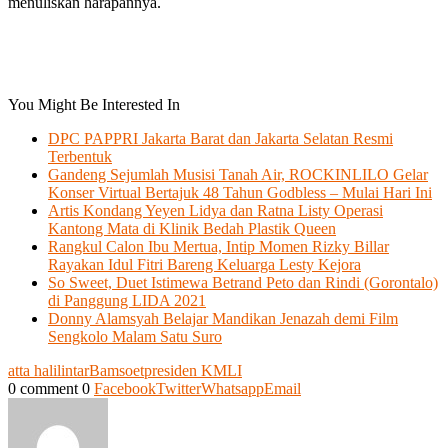
menuliskan harapannya.
You Might Be Interested In
DPC PAPPRI Jakarta Barat dan Jakarta Selatan Resmi
Terbentuk
Gandeng Sejumlah Musisi Tanah Air, ROCKINLILO Gelar
Konser Virtual Bertajuk 48 Tahun Godbless – Mulai Hari Ini
Artis Kondang Yeyen Lidya dan Ratna Listy Operasi
Kantong Mata di Klinik Bedah Plastik Queen
Rangkul Calon Ibu Mertua, Intip Momen Rizky Billar
Rayakan Idul Fitri Bareng Keluarga Lesty Kejora
So Sweet, Duet Istimewa Betrand Peto dan Rindi (Gorontalo)
di Panggung LIDA 2021
Donny Alamsyah Belajar Mandikan Jenazah demi Film
Sengkolo Malam Satu Suro
atta halilintar
Bamsoet
presiden KMLI
0 comment
0
Facebook
Twitter
Whatsapp
Email