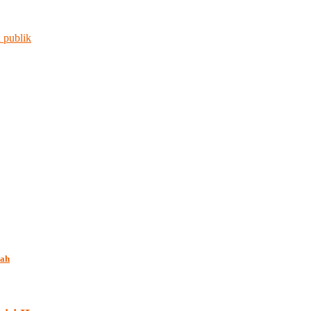
 publik
iah