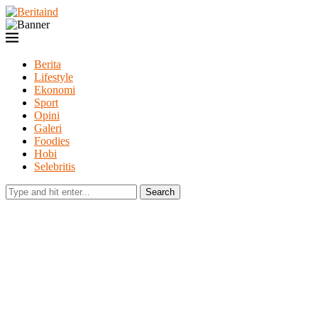
Berita
Lifestyle
Ekonomi
Sport
Opini
Galeri
Foodies
Hobi
Selebritis
Search