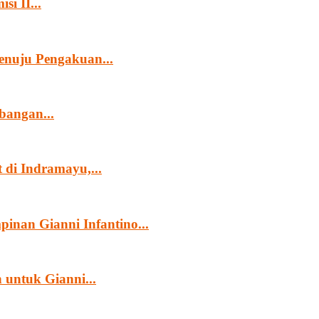
i II...
nuju Pengakuan...
angan...
di Indramayu,...
nan Gianni Infantino...
untuk Gianni...