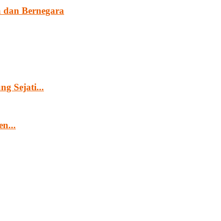
 dan Bernegara
g Sejati...
n...