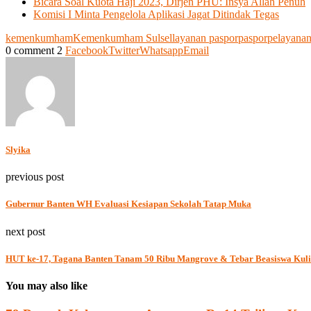
Bicara Soal Kuota Haji 2023, Dirjen PHU: Insya Allah Penuh
Komisi I Minta Pengelola Aplikasi Jagat Ditindak Tegas
kemenkumham
Kemenkumham Sulsel
layanan paspor
paspor
pelayanan
0 comment
2
Facebook
Twitter
Whatsapp
Email
Slyika
previous post
Gubernur Banten WH Evaluasi Kesiapan Sekolah Tatap Muka
next post
HUT ke-17, Tagana Banten Tanam 50 Ribu Mangrove & Tebar Beasiswa Kul
You may also like