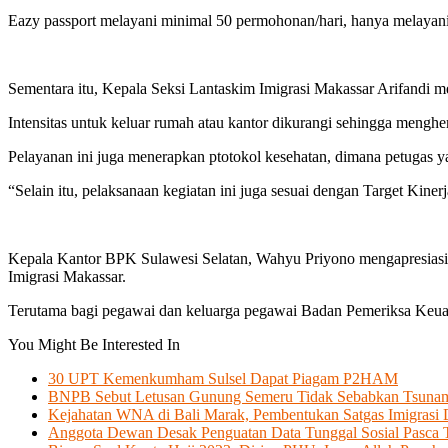
Eazy passport melayani minimal 50 permohonan/hari, hanya melayani 
Sementara itu, Kepala Seksi Lantaskim Imigrasi Makassar Arifandi me
Intensitas untuk keluar rumah atau kantor dikurangi sehingga mengh
Pelayanan ini juga menerapkan ptotokol kesehatan, dimana petugas ya
“Selain itu, pelaksanaan kegiatan ini juga sesuai dengan Target Kiner
Kepala Kantor BPK Sulawesi Selatan, Wahyu Priyono mengapresiasi 
Imigrasi Makassar.
Terutama bagi pegawai dan keluarga pegawai Badan Pemeriksa Keuan
You Might Be Interested In
30 UPT Kemenkumham Sulsel Dapat Piagam P2HAM
BNPB Sebut Letusan Gunung Semeru Tidak Sebabkan Tsuna
Kejahatan WNA di Bali Marak, Pembentukan Satgas Imigrasi D
Anggota Dewan Desak Penguatan Data Tunggal Sosial Pasca 