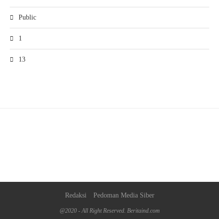
Public
1
13
Redaksi
Pedoman Media Siber
@2020 - All Right Reserved. Beritaind.com