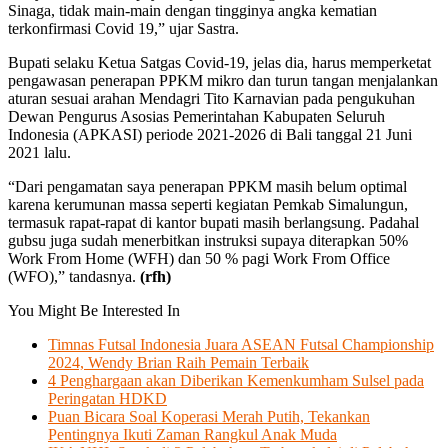
Sinaga, tidak main-main dengan tingginya angka kematian
terkonfirmasi Covid 19,” ujar Sastra.
Bupati selaku Ketua Satgas Covid-19, jelas dia, harus memperketat
pengawasan penerapan PPKM mikro dan turun tangan menjalankan
aturan sesuai arahan Mendagri Tito Karnavian pada pengukuhan
Dewan Pengurus Asosias Pemerintahan Kabupaten Seluruh
Indonesia (APKASI) periode 2021-2026 di Bali tanggal 21 Juni
2021 lalu.
“Dari pengamatan saya penerapan PPKM masih belum optimal
karena kerumunan massa seperti kegiatan Pemkab Simalungun,
termasuk rapat-rapat di kantor bupati masih berlangsung. Padahal
gubsu juga sudah menerbitkan instruksi supaya diterapkan 50%
Work From Home (WFH) dan 50 % pagi Work From Office
(WFO),” tandasnya.
(rfh)
You Might Be Interested In
Timnas Futsal Indonesia Juara ASEAN Futsal Championship
2024, Wendy Brian Raih Pemain Terbaik
4 Penghargaan akan Diberikan Kemenkumham Sulsel pada
Peringatan HDKD
Puan Bicara Soal Koperasi Merah Putih, Tekankan
Pentingnya Ikuti Zaman Rangkul Anak Muda