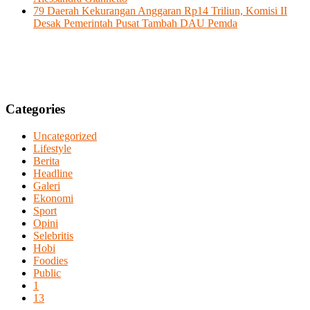
79 Daerah Kekurangan Anggaran Rp14 Triliun, Komisi II
Desak Pemerintah Pusat Tambah DAU Pemda
Categories
Uncategorized
Lifestyle
Berita
Headline
Galeri
Ekonomi
Sport
Opini
Selebritis
Hobi
Foodies
Public
1
13