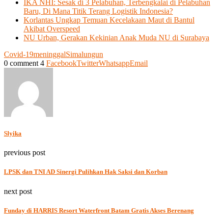
IKA NHI: Sesak di 3 Pelabuhan, Terbengkalai di Pelabuhan
Baru, Di Mana Titik Terang Logistik Indonesia?
Korlantas Ungkap Temuan Kecelakaan Maut di Bantul
Akibat Overspeed
NU Urban, Gerakan Kekinian Anak Muda NU di Surabaya
Covid-19
meninggal
Simalungun
0 comment
4
Facebook
Twitter
Whatsapp
Email
Slyika
previous post
LPSK dan TNI AD Sinergi Pulihkan Hak Saksi dan Korban
next post
Funday di HARRIS Resort Waterfront Batam Gratis Akses Berenang