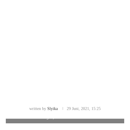
Ketiga jenazah korban tewas tembok rubuh dibawa ke RSUD
written by
Slyika
29 Juni, 2021, 15:25
Parapat, Kecamatan Girsang Sipanganbolon, Kabupaten
Simalungun, Sumatera Utara. Foto/Ist