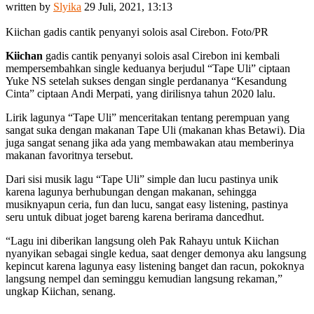
written by
Slyika
29 Juli, 2021, 13:13
Kiichan gadis cantik penyanyi solois asal Cirebon. Foto/PR
Kiichan
gadis cantik penyanyi solois asal Cirebon ini kembali
mempersembahkan single keduanya berjudul “Tape Uli” ciptaan
Yuke NS setelah sukses dengan single perdananya “Kesandung
Cinta” ciptaan Andi Merpati, yang dirilisnya tahun 2020 lalu.
Lirik lagunya “Tape Uli” menceritakan tentang perempuan yang
sangat suka dengan makanan Tape Uli (makanan khas Betawi). Dia
juga sangat senang jika ada yang membawakan atau memberinya
makanan favoritnya tersebut.
Dari sisi musik lagu “Tape Uli” simple dan lucu pastinya unik
karena lagunya berhubungan dengan makanan, sehingga
musiknyapun ceria, fun dan lucu, sangat easy listening, pastinya
seru untuk dibuat joget bareng karena berirama dancedhut.
“Lagu ini diberikan langsung oleh Pak Rahayu untuk Kiichan
nyanyikan sebagai single kedua, saat denger demonya aku langsung
kepincut karena lagunya easy listening banget dan racun, pokoknya
langsung nempel dan seminggu kemudian langsung rekaman,”
ungkap Kiichan, senang.