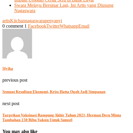
Swara Melayu Bersinar Lagi, Ini Artis yang Diusung
Nagaswara
artis
Kiichan
nagaswara
penyanyi
0 comment
1
Facebook
Twitter
Whatsapp
Email
Slyika
previous post
Sempat Kesulitan Ekonomi, Kriss Hatta Ogah Jadi Simpanan
next post
Targetkan Vaksinasi Rampung Akhir Tahun 2021, Herman Deru Minta
Tambahan 150 Ribu Vaksin Untuk Sumsel
You may also like