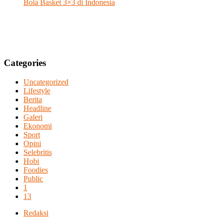
Bola Basket 3×3 di Indonesia
Categories
Uncategorized
Lifestyle
Berita
Headline
Galeri
Ekonomi
Sport
Opini
Selebritis
Hobi
Foodies
Public
1
13
Redaksi