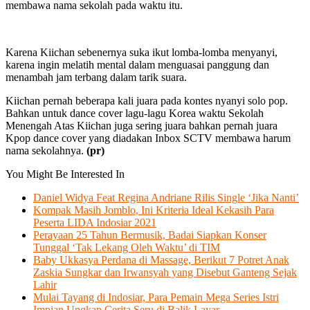
membawa nama sekolah pada waktu itu.
Karena Kiichan sebenernya suka ikut lomba-lomba menyanyi,
karena ingin melatih mental dalam menguasai panggung dan
menambah jam terbang dalam tarik suara.
Kiichan pernah beberapa kali juara pada kontes nyanyi solo pop.
Bahkan untuk dance cover lagu-lagu Korea waktu Sekolah
Menengah Atas Kiichan juga sering juara bahkan pernah juara
Kpop dance cover yang diadakan Inbox SCTV membawa harum
nama sekolahnya.
(pr)
You Might Be Interested In
Daniel Widya Feat Regina Andriane Rilis Single ‘Jika Nanti’
Kompak Masih Jomblo, Ini Kriteria Ideal Kekasih Para
Peserta LIDA Indosiar 2021
Perayaan 25 Tahun Bermusik, Badai Siapkan Konser
Tunggal ‘Tak Lekang Oleh Waktu’ di TIM
Baby Ukkasya Perdana di Massage, Berikut 7 Potret Anak
Zaskia Sungkar dan Irwansyah yang Disebut Ganteng Sejak
Lahir
Mulai Tayang di Indosiar, Para Pemain Mega Series Istri
Impian Ungkap Cerita Seru di Balik Layar