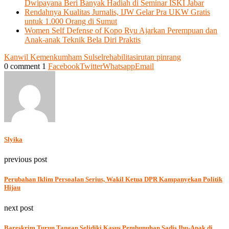
Dwipayana Beri Banyak Hadiah di Seminar ISKI Jabar
Rendahnya Kualitas Jurnalis, IJW Gelar Pra UKW Gratis
untuk 1.000 Orang di Sumut
Women Self Defense of Kopo Ryu Ajarkan Perempuan dan
Anak-anak Teknik Bela Diri Praktis
Kanwil Kemenkumham Sulsel
rehabilitasi
rutan pinrang
0 comment
1
Facebook
Twitter
Whatsapp
Email
Slyika
previous post
Perubahan Iklim Persoalan Serius, Wakil Ketua DPR Kampanyekan Politik
Hijau
next post
Bareskrim Turun Tangan Selidiki Kasus Pembunuhan Sadis Ibu-Anak di