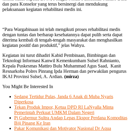
dan para Konselor yang terus bersinergi dan mendukung
pelaksanaan kegiatan rehabilitasi medis ini.
“Para Wargabinaan ini telah mengikuti proses rehabilitasi medis
dengan tuntas dan berharap kesehatannya dapat pulih serta dapat
diterima kembali di tengah-tengah masyarakat dan menghasilkan
kegiatan positif dan produktif,” jelas Wahyu.
Kegiatan ini turut dihadiri Kabid Pembinaan, Bimbingan dan
Teknologi Informasi Kanwil Kemenkumham Sulsel Rahnianto,
Kepala Puskesmas Mattiro Bulu Muhammad Agus Saad, Kanit
Resnarkoba Polres Pinrang Ipda Herman dan perwakilan pengurus
IKAI Provinsi Sulsel, A. Ardian.
(mirza)
You Might Be Interested In
Sedang Tertidur Pulas, Janda 6 Anak di Muba Nyaris
Diperkosa
Tekan Produk Impor, Ketua DPD RI LaNyalla Minta
Pemerintah Perkuat UMKM Dalam Negeri
Pj Gubernur Sultra Andap Lepas Ekspor Perdana Komoditas
Biji Pinang Ke Iran
Pakar Komunikasi dan Motivator Nasional Dr Aqua