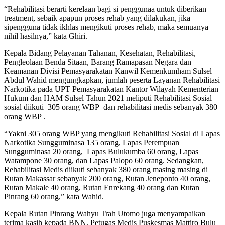
“Rehabilitasi berarti kerelaan bagi si penggunaa untuk diberikan
treatment, sebaik apapun proses rehab yang dilakukan, jika
sipengguna tidak ikhlas mengikuti proses rehab, maka semuanya
nihil hasilnya,” kata Ghiri.
Kepala Bidang Pelayanan Tahanan, Kesehatan, Rehabilitasi,
Pengleolaan Benda Sitaan, Barang Ramapasan Negara dan
Keamanan Divisi Pemasyarakatan Kanwil Kemenkumham Sulsel
Abdul Wahid mengungkapkan, jumlah peserta Layanan Rehabilitasi
Narkotika pada UPT Pemasyarakatan Kantor Wilayah Kementerian
Hukum dan HAM Sulsel Tahun 2021 meliputi Rehabilitasi Sosial
sosial diikuti 305 orang WBP dan rehabilitasi medis sebanyak 380
orang WBP .
“Yakni 305 orang WBP yang mengikuti Rehabilitasi Sosial di Lapas
Narkotika Sungguminasa 135 orang, Lapas Perempuan
Sungguminasa 20 orang, Lapas Bulukumba 60 orang, Lapas
Watampone 30 orang, dan Lapas Palopo 60 orang. Sedangkan,
Rehabilitasi Medis diikuti sebanyak 380 orang masing masing di
Rutan Makassar sebanyak 200 orang, Rutan Jeneponto 40 orang,
Rutan Makale 40 orang, Rutan Enrekang 40 orang dan Rutan
Pinrang 60 orang,” kata Wahid.
Kepala Rutan Pinrang Wahyu Trah Utomo juga menyampaikan
terima kasih kepada BNN, Petugas Medis Puskesmas Mattiro Bulu