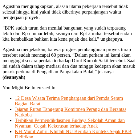
Agustina mengungkapkan, alasan utama pekerjaan tersebut tidak
selesai hingga kini yakni tidak diberinya perpanjangan waktu
pengerjaan proyek.
“BPK sudah turun dan menilai bangunan yang sudah terpasang
lebih dari Rp5 miliar lebih, sisanya dari Rp12 miliar tersebut sudah
kita kembalikan bahkan kita kena pajak dua kali,” ungkapnya.
Agustina menjelaskan, bahwa progres pembangunan proyek turap
tersebut sudah mencapai 60 persen. “Dalam perkara ini kami akan
menggugat secara perdata terhadap Dirut Rumah Sakit tersebut. Saat
ini sudah dalam tahap mediasi dan dua minggu kedepan akan masuk
pokok perkara di Pengadilan Pangakalan Balai,” jelasnya.
(deansyah)
You Might Be Interested In
12 Desa Wisata Terima Penghargaan dari Pemda Seram
Bagian Barat
Jajaran Rutan Tangerang Komitmen Perang dan Berantas
Narkoba
Terbitkan Permendikdasmen Budaya Sekolah Aman dan
Nyaman, Cegah Kekerasan terhadap Anak
KH Munif Zuhri: Khittah NU Berubah Konteks Sejak PKB
Didirikan