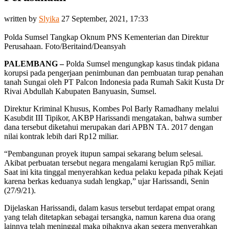
written by
Slyika
27 September, 2021, 17:33
Polda Sumsel Tangkap Oknum PNS Kementerian dan Direktur
Perusahaan. Foto/Beritaind/Deansyah
PALEMBANG –
Polda Sumsel mengungkap kasus tindak pidana
korupsi pada pengerjaan penimbunan dan pembuatan turap penahan
tanah Sungai oleh PT Palcon Indonesia pada Rumah Sakit Kusta Dr
Rivai Abdullah Kabupaten Banyuasin, Sumsel.
Direktur Kriminal Khusus, Kombes Pol Barly Ramadhany melalui
Kasubdit III Tipikor, AKBP Harissandi mengatakan, bahwa sumber
dana tersebut diketahui merupakan dari APBN TA. 2017 dengan
nilai kontrak lebih dari Rp12 miliar.
“Pembangunan proyek itupun sampai sekarang belum selesai.
Akibat perbuatan tersebut negara mengalami kerugian Rp5 miliar.
Saat ini kita tinggal menyerahkan kedua pelaku kepada pihak Kejati
karena berkas keduanya sudah lengkap,” ujar Harissandi, Senin
(27/9/21).
Dijelaskan Harissandi, dalam kasus tersebut terdapat empat orang
yang telah ditetapkan sebagai tersangka, namun karena dua orang
lainnya telah meninggal maka pihaknya akan segera menyerahkan