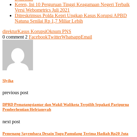
Keren, Ini 10 Perguruan Tinggi Keagamaan Negeri Terbaik
Versi Webometrics Juli 2021
Ditreskrimsus Polda Kepri Ungkap Kasus Korupsi APBD
Natuna Senilai Rp 1,7 Miliar Lebih
direktur
Kasus Korupsi
Oknum PNS
0 comment
2
Facebook
Twitter
Whatsapp
Email
Slyika
previous post
DPRD Pematangsiantar dan Wakil Walikota Terpilih Sepakati Paripurna
Pemberhentian Hefriansyah
next post
Pemenang Sayembara Desain Tugu Pamulang Terima Hadiah Rp20 Juta