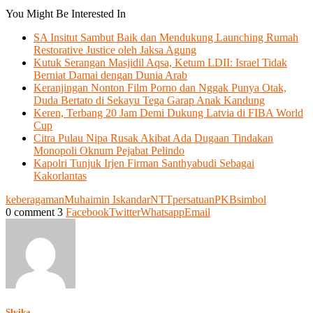
You Might Be Interested In
SA Insitut Sambut Baik dan Mendukung Launching Rumah
Restorative Justice oleh Jaksa Agung
Kutuk Serangan Masjidil Aqsa, Ketum LDII: Israel Tidak
Berniat Damai dengan Dunia Arab
Keranjingan Nonton Film Porno dan Nggak Punya Otak,
Duda Bertato di Sekayu Tega Garap Anak Kandung
Keren, Terbang 20 Jam Demi Dukung Latvia di FIBA World
Cup
Citra Pulau Nipa Rusak Akibat Ada Dugaan Tindakan
Monopoli Oknum Pejabat Pelindo
Kapolri Tunjuk Irjen Firman Santhyabudi Sebagai
Kakorlantas
keberagaman
Muhaimin Iskandar
NTT
persatuan
PKB
simbol
0 comment
3
Facebook
Twitter
Whatsapp
Email
Slyika