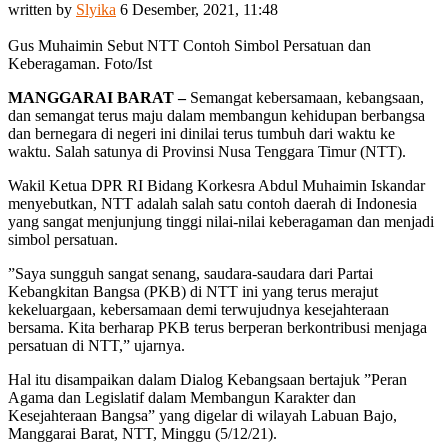
written by
Slyika
6 Desember, 2021, 11:48
Gus Muhaimin Sebut NTT Contoh Simbol Persatuan dan
Keberagaman. Foto/Ist
MANGGARAI BARAT –
Semangat kebersamaan, kebangsaan,
dan semangat terus maju dalam membangun kehidupan berbangsa
dan bernegara di negeri ini dinilai terus tumbuh dari waktu ke
waktu. Salah satunya di Provinsi Nusa Tenggara Timur (NTT).
Wakil Ketua DPR RI Bidang Korkesra Abdul Muhaimin Iskandar
menyebutkan, NTT adalah salah satu contoh daerah di Indonesia
yang sangat menjunjung tinggi nilai-nilai keberagaman dan menjadi
simbol persatuan.
”Saya sungguh sangat senang, saudara-saudara dari Partai
Kebangkitan Bangsa (PKB) di NTT ini yang terus merajut
kekeluargaan, kebersamaan demi terwujudnya kesejahteraan
bersama. Kita berharap PKB terus berperan berkontribusi menjaga
persatuan di NTT,” ujarnya.
Hal itu disampaikan dalam Dialog Kebangsaan bertajuk ”Peran
Agama dan Legislatif dalam Membangun Karakter dan
Kesejahteraan Bangsa” yang digelar di wilayah Labuan Bajo,
Manggarai Barat, NTT, Minggu (5/12/21).