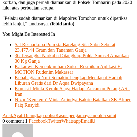
korban, dan juga pernah diamankan di Polsek Tombariri pada 2020
lalu, atas perbuatan serupa.
“Pelaku sudah diamankan di Mapolres Tomohon untuk diperiksa
lebih lanjut,” tandasnya.
(febidjanto)
You Might Be Interested In
Sat Resnarkoba Polresta Barelang Sita Sabu Seberat
23.477,44 Gram dan Tanaman Ganja
36 Tersangka Narkoba Ditangkap, Polda Sumsel Amankan
30 Kg Ganja
Kakanwil Kemenkumham Sulsel Resmikan Aplikasi E-
MOTION Rudenim Makassar
Kebahagiaan Nuri Semakin Lengkap Mendapat Hadiah
Liburan Gratis dari Dr Aqua Dwipayana
Komisi I Minta Kemlu Siaga Hadapi Ancaman Perang AS–
Iran
Nizar ‘Keukeuh’ Minta Anindya Bakrie Batalkan SK Almer
Faiq Rusyidi
Anak
Ayah
Ditangkap polisi
Kasus penganiayaan
polda sulut
0 comment
1
Facebook
Twitter
Whatsapp
Email