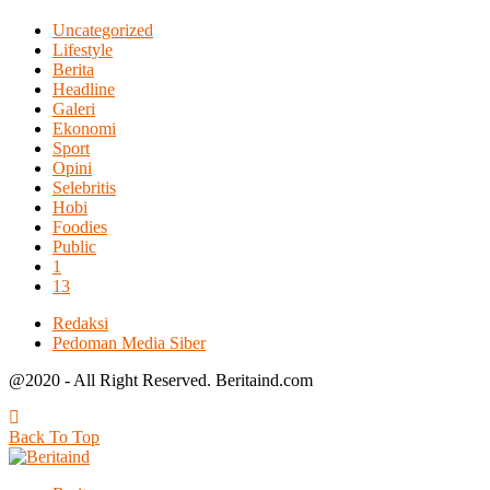
Uncategorized
Lifestyle
Berita
Headline
Galeri
Ekonomi
Sport
Opini
Selebritis
Hobi
Foodies
Public
1
13
Redaksi
Pedoman Media Siber
@2020 - All Right Reserved. Beritaind.com
Back To Top