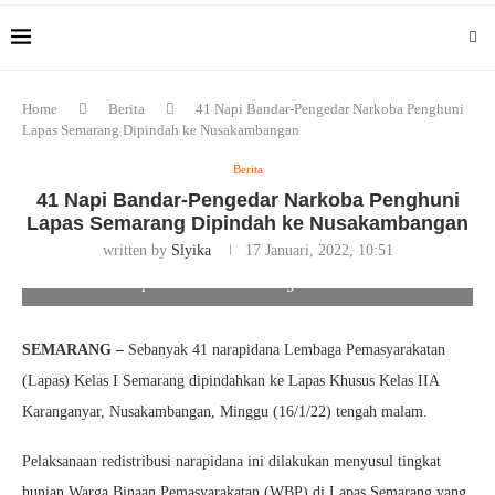
Home
Berita
41 Napi Bandar-Pengedar Narkoba Penghuni
Lapas Semarang Dipindah ke Nusakambangan
Berita
41 Napi Bandar-Pengedar Narkoba Penghuni
Lapas Semarang Dipindah ke Nusakambangan
written by
Slyika
17 Januari, 2022, 10:51
41 Napi Bandar-Pengedar Narkoba Penghuni Lapas Semarang
Dipindah ke Nusakambangan. Foto/Ist
SEMARANG –
Sebanyak 41 narapidana Lembaga Pemasyarakatan
(Lapas) Kelas I Semarang dipindahkan ke Lapas Khusus Kelas IIA
Karanganyar, Nusakambangan, Minggu (16/1/22) tengah malam.
Pelaksanaan redistribusi narapidana ini dilakukan menyusul tingkat
hunian Warga Binaan Pemasyarakatan (WBP) di Lapas Semarang yang