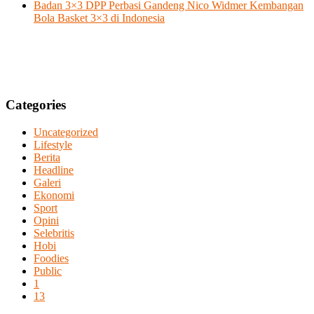
Badan 3×3 DPP Perbasi Gandeng Nico Widmer Kembangan
Bola Basket 3×3 di Indonesia
Categories
Uncategorized
Lifestyle
Berita
Headline
Galeri
Ekonomi
Sport
Opini
Selebritis
Hobi
Foodies
Public
1
13