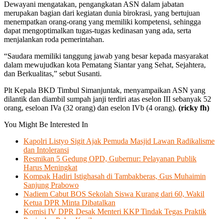
Dewayani mengatakan, pengangkatan ASN dalam jabatan
merupakan bagian dari kegiatan dunia birokrasi, yang bertujuan
menempatkan orang-orang yang memiliki kompetensi, sehingga
dapat mengoptimalkan tugas-tugas kedinasan yang ada, serta
menjalankan roda pemerintahan.
“Saudara memiliki tanggung jawab yang besar kepada masyarakat
dalam mewujudkan kota Pematang Siantar yang Sehat, Sejahtera,
dan Berkualitas,” sebut Susanti.
Plt Kepala BKD Timbul Simanjuntak, menyampaikan ASN yang
dilantik dan diambil sumpah janji terdiri atas eselon III sebanyak 52
orang, eseloan IVa (32 orang) dan eselon IVb (4 orang).
(ricky fh)
You Might Be Interested In
Kapolri Listyo Sigit Ajak Pemuda Masjid Lawan Radikalisme
dan Intoleransi
Resmikan 5 Gedung OPD, Gubernur: Pelayanan Publik
Harus Meningkat
Kompak Hadiri Istighasah di Tambakberas, Gus Muhaimin
Sanjung Prabowo
Nadiem Cabut BOS Sekolah Siswa Kurang dari 60, Wakil
Ketua DPR Minta Dibatalkan
Komisi IV DPR Desak Menteri KKP Tindak Tegas Praktik