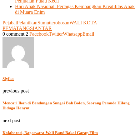
Penjualan Pulau Kecil
Hari Anak Nasional: Pertagas Kembangkan Kreatifitas Anak
di Muara Enim
Pejabat
Pelantikan
Sumut
terobosan
WALI KOTA
PEMATANGSIANTAR
0 comment
2
Facebook
Twitter
Whatsapp
Email
Slyika
previous post
Mencari Ikan di Bendungan Sungai Bah Bolon, Seorang Pemuda Hilang
Diduga Hanyut
next post
Kolaborasi, Nagaswara-Wali Band Bakal Garap Film