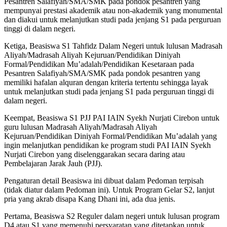
Pesantren Salafiyah/SMA/SMK pada pondok pesantren yang
mempunyai prestasi akademik atau non-akademik yang monumental
dan diakui untuk melanjutkan studi pada jenjang S1 pada perguruan
tinggi di dalam negeri.
Ketiga, Beasiswa S1 Tahfidz Dalam Negeri untuk lulusan Madrasah
Aliyah/Madrasah Aliyah Kejuruan/Pendidikan Diniyah
Formal/Pendidikan Mu’adalah/Pendidikan Kesetaraan pada
Pesantren Salafiyah/SMA/SMK pada pondok pesantren yang
memiliki hafalan alquran dengan kriteria tertentu sehingga layak
untuk melanjutkan studi pada jenjang S1 pada perguruan tinggi di
dalam negeri.
Keempat, Beasiswa S1 PJJ PAI IAIN Syekh Nurjati Cirebon untuk
guru lulusan Madrasah Aliyah/Madrasah Aliyah
Kejuruan/Pendidikan Diniyah Formal/Pendidikan Mu’adalah yang
ingin melanjutkan pendidikan ke program studi PAI IAIN Syekh
Nurjati Cirebon yang diselenggarakan secara daring atau
Pembelajaran Jarak Jauh (PJJ).
Pengaturan detail Beasiswa ini dibuat dalam Pedoman terpisah
(tidak diatur dalam Pedoman ini). Untuk Program Gelar S2, lanjut
pria yang akrab disapa Kang Dhani ini, ada dua jenis.
Pertama, Beasiswa S2 Reguler dalam negeri untuk lulusan program
D4 atau S1 yang memenuhi persyaratan yang ditetapkan untuk