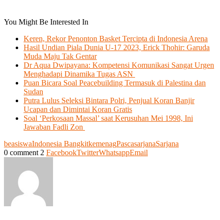
You Might Be Interested In
Keren, Rekor Penonton Basket Tercipta di Indonesia Arena
Hasil Undian Piala Dunia U-17 2023, Erick Thohir: Garuda
Muda Maju Tak Gentar
Dr Aqua Dwipayana: Kompetensi Komunikasi Sangat Urgen
Menghadapi Dinamika Tugas ASN
Puan Bicara Soal Peacebuilding Termasuk di Palestina dan
Sudan
Putra Lulus Seleksi Bintara Polri, Penjual Koran Banjir
Ucapan dan Dimintai Koran Gratis
Soal ‘Perkosaan Massal’ saat Kerusuhan Mei 1998, Ini
Jawaban Fadli Zon
beasiswa
Indonesia Bangkit
kemenag
Pascasarjana
Sarjana
0 comment
2
Facebook
Twitter
Whatsapp
Email