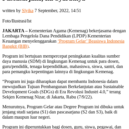
written by
Slyika
7 September, 2022, 14:51
Foto/Ilustrasi/Ist
JAKARTA –
Kementerian Agama (Kemenag) bekerjasama dengan
Lembaga Pengelola Dana Pendidikan (LPDP) Kementerian
Keuangan menyelenggarakan
‘Program Gelar’ Beasiswa Indonesia
Bangkit (BIB)
.
Program ini bertujuan mempercepat peningkatan kualitas sumber
daya manusia (SDM) di lingkungan Kemenag untuk para dosen,
guru/pendidik, tenaga kependidikan, mahasiswa, siswa, santri, dan
para pemangku kepentingan lainnya di lingkungan Kemenag.
“Program ini juga diharapkan dapat membantu Indonesia dalam
mewujudkan Tujuan Pembangunan Berkelanjutan atau Sustainable
Development Goals (SDGs) di Era Revolusi Industri 4.0,” terang
Sekjen Kemenag Nizar, di Jakarta, Rabu (7/9/22).
Menurutnya, Program Gelar atau Degree Program ini dibuka untuk
jenjang studi sarjana (S1) dan pascasarjana (S2 dan S3), baik di
dalam maupun luar negeri.
Program ini diperuntukkan bagi dosen, guru, siswa, pegawai, dan