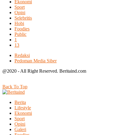
Ekonomi
Sport
Opini
Selebritis
Hobi
Foodies
Public
1
13
Redaksi
Pedoman Media Siber
@2020 - All Right Reserved. Beritaind.com
Back To Top
Berita
Lifestyle
Ekonomi
Sport
Opini
Galeri
Foodies