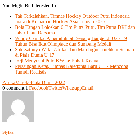
You Might Be Interested In
Tak Terkalahkan, Timnas Hockey Outdoor Putri Indonesia
Juara di Kejuaraan Hockey Asia Tengah 2025
Bola Tangan Loloskan 6 Tim Putra-Putri, Tim Putra DKI dan
Jabar Juara Bersama
Windy Cantika: Alhamdulillah Senang Banget di Usia 19
Tahun Bisa Ikut Olimpiade dan Sumbang Medali
Satu-satunya Wakil Afrika, Tim Mali Ingin Torehkan Sejarah
di Piala Dunia U-17
Jorji Menyusul Putri KW ke Babak Kedua
Persaingan Ketat, Timnas Kaledonia Baru U-17 Mencoba
Tampil Realistis
Afrika
Maroko
Piala Dunia 2022
0 comment
1
Facebook
Twitter
Whatsapp
Email
Slyika