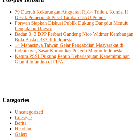
79 Daerah Kekurangan Anggaran Rp14 Triliun, Komisi II
Desak Pemerintah Pusat Tambah DAU Pemda
Forwan Siapkan Diskusi Publik Dukung Dangdut Menuju
Pengakuan Unesco
Badan 3×3 DPP Perbasi Gandeng Nico Widmer Kembangan
Bola Basket 3×3 di Indonesia
14 Mahasiswa Taiwan Gelar Pengabdian Masyarakat di
Indramayu, Sasar Komunitas Pekerja Migran Indonesia
Ketum PSSI Dukung Penuh Keberlanjutan Kepemimpinan
Gianni Infantino di FIFA
Categories
Uncategorized
Lifestyle
Berita
Headline
Galeri