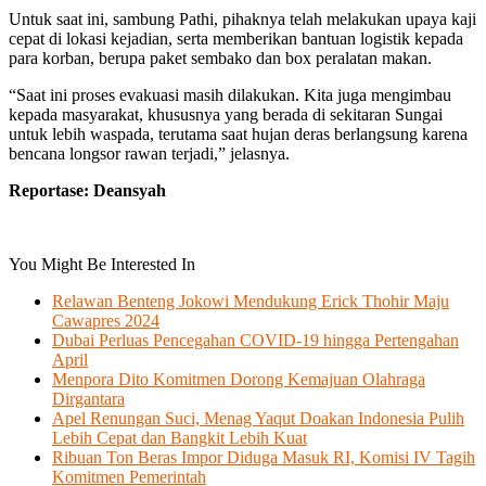
Untuk saat ini, sambung Pathi, pihaknya telah melakukan upaya kaji
cepat di lokasi kejadian, serta memberikan bantuan logistik kepada
para korban, berupa paket sembako dan box peralatan makan.
“Saat ini proses evakuasi masih dilakukan. Kita juga mengimbau
kepada masyarakat, khususnya yang berada di sekitaran Sungai
untuk lebih waspada, terutama saat hujan deras berlangsung karena
bencana longsor rawan terjadi,” jelasnya.
Reportase: Deansyah
You Might Be Interested In
Relawan Benteng Jokowi Mendukung Erick Thohir Maju
Cawapres 2024
Dubai Perluas Pencegahan COVID-19 hingga Pertengahan
April
Menpora Dito Komitmen Dorong Kemajuan Olahraga
Dirgantara
Apel Renungan Suci, Menag Yaqut Doakan Indonesia Pulih
Lebih Cepat dan Bangkit Lebih Kuat
Ribuan Ton Beras Impor Diduga Masuk RI, Komisi IV Tagih
Komitmen Pemerintah