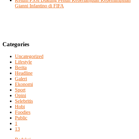
Ketum PSSI Dukung Penuh Keberlanjutan Kepemimpinan
Gianni Infantino di FIFA
Categories
Uncategorized
Lifestyle
Berita
Headline
Galeri
Ekonomi
Sport
Opini
Selebritis
Hobi
Foodies
Public
1
13