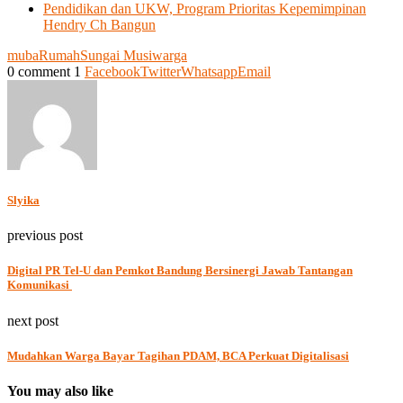
Pendidikan dan UKW, Program Prioritas Kepemimpinan
Hendry Ch Bangun
muba
Rumah
Sungai Musi
warga
0 comment
1
Facebook
Twitter
Whatsapp
Email
Slyika
previous post
Digital PR Tel-U dan Pemkot Bandung Bersinergi Jawab Tantangan
Komunikasi
next post
Mudahkan Warga Bayar Tagihan PDAM, BCA Perkuat Digitalisasi
You may also like