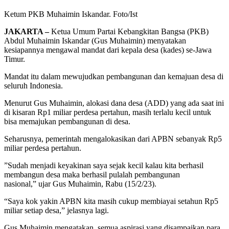
Ketum PKB Muhaimin Iskandar. Foto/Ist
JAKARTA –
Ketua Umum Partai Kebangkitan Bangsa (PKB)
Abdul Muhaimin Iskandar (Gus Muhaimin) menyatakan
kesiapannya mengawal mandat dari kepala desa (kades) se-Jawa
Timur.
Mandat itu dalam mewujudkan pembangunan dan kemajuan desa di
seluruh Indonesia.
Menurut Gus Muhaimin, alokasi dana desa (ADD) yang ada saat ini
di kisaran Rp1 miliar perdesa pertahun, masih terlalu kecil untuk
bisa memajukan pembangunan di desa.
Seharusnya, pemerintah mengalokasikan dari APBN sebanyak Rp5
miliar perdesa pertahun.
”Sudah menjadi keyakinan saya sejak kecil kalau kita berhasil
membangun desa maka berhasil pulalah pembangunan
nasional,” ujar Gus Muhaimin, Rabu (15/2/23).
“Saya kok yakin APBN kita masih cukup membiayai setahun Rp5
miliar setiap desa,” jelasnya lagi.
Gus Muhaimin mengatakan, semua aspirasi yang disampaikan para