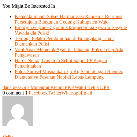
You Might Be Interested In
Kemenkumham Sulsel Harmonisasi Ranperda Retribusi
Persetujuan Bangunan Gedung Kabupaten Wajo
Emocje związane z grami z krupierem na żywo w kasynie
Vavada dla Polski
Terduga Pelaku Pembunuhan di Bolangitang Timur
Diamankan Polisi
Viral Anak Memeluk Ayah di Tahanan, Polri: Tetap Ada
Pengawasan
Harus Netral, Gus Imin Sebut Satpol PP Bagian
Pemerintahan
Polda Sumsel Musnahkan 3,5 Kg Sabu dengan Blender,
Diantaranya Pesanan Napi di Lapas Lampung
dana desa
Gus Muhaimin
Ketum PKB
Wakil Ketua DPR
0 comment
1
Facebook
Twitter
Whatsapp
Email
Slyika