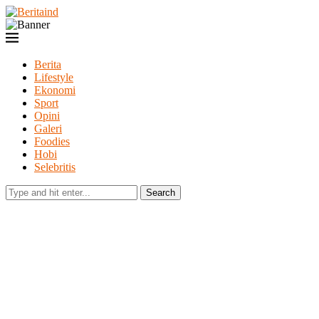
Berita
Lifestyle
Ekonomi
Sport
Opini
Galeri
Foodies
Hobi
Selebritis
Search