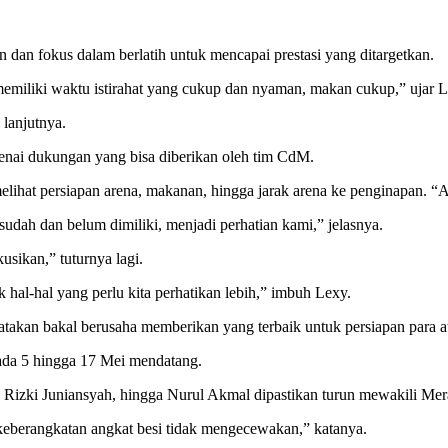
an dan fokus dalam berlatih untuk mencapai prestasi yang ditargetkan.
a memiliki waktu istirahat yang cukup dan nyaman, makan cukup,” ujar 
 lanjutnya.
nai dukungan yang bisa diberikan oleh tim CdM.
 persiapan arena, makanan, hingga jarak arena ke penginapan. “Agend
sudah dan belum dimiliki, menjadi perhatian kami,” jelasnya.
usikan,” tuturnya lagi.
al-hal yang perlu kita perhatikan lebih,” imbuh Lexy.
an bakal berusaha memberikan yang terbaik untuk persiapan para at
da 5 hingga 17 Mei mendatang.
h, Rizki Juniansyah, hingga Nurul Akmal dipastikan turun mewakili Mer
 keberangkatan angkat besi tidak mengecewakan,” katanya.