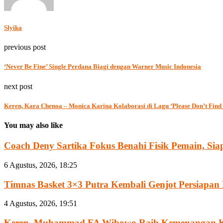
Slyika
previous post
‘Never Be Fine’ Single Perdana Biagi dengan Warner Music Indonesia
next post
Keren, Kara Chenoa – Monica Karina Kolaborasi di Lagu ‘Please Don’t Find 
You may also like
Coach Deny Sartika Fokus Benahi Fisik Pemain, Siap
6 Agustus, 2026, 18:25
Timnas Basket 3×3 Putra Kembali Genjot Persiapan 
4 Agustus, 2026, 19:51
Keren, Muhammad FA Wibowo Raih Kemenangan Ke