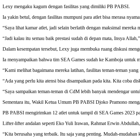
Lexy mengaku kagum dengan fasilitas yang dimiliki PB PABSI.
Ia yakin betul, dengan fasilitas mumpuni para atlet bisa merasa nyam
“Saya lihat kamar atlet, jadi selain berlatih dengan maksimal merek
“Jadi kalau itu semau baik prestasi sudah di depan mata, Insya Allah,”
Dalam kesempatan tersebut, Lexy juga membuka ruang diskusi menge
Ia menyampaikan bahwa tim SEA Games sudah ke Kamboja untuk melihat
“Kami melihat bagaimana mereka latihan, fasilitas teman-teman yang 
“Ada yang perlu kita atensi bisa disampaikan pada kita. Kita coba disk
“Saya sampaikan teman-teman di CdM lebih banyak mendengar untuk h
Sementara itu, Wakil Ketua Umum PB PABSI Djoko Pramono mengatak
PB PABSI mengirimkan 12 atlet untuk tampil di SEA Games 2023 pa
Lifter-lifter andalan seperti Eko Yuli Irawan, Rahmat Erwin Abdulla
“Kita berusaha yang terbaik. Itu saja yang penting. Mudah-mudahan