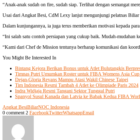
“Anak-anak sudah on fire, sudah siap. Terlihat dengan semangat mere
Usai dari Angkat Besi, CdM Lexy lanjut mengunjungi pelatnas Biliar
Dalam kunjungannya, ia juga terus memberikan motivasi kepada para a
“Ini salah satu contoh persiapan yang cukup baik. Mudah-mudahan koo
“Kami dari Chef de Mission tentunya berharap komunikasi dan koordinas
You Might Be Interested In
Bintang Kejora Berikan Bonus untuk Atlet Bulutangkis Berpres
Timnas Putri Umumkan Roster untuk FIBA Womens Asia Cup 
Dejan-Gloria Revans Mampu Atasi Wakil Chinese Taipei
Tim Indonesia Resmi Tambah 4 Atlet ke Olimpiade Paris 2024
Indra Widjaja Resmi Tangani Sektor Tunggal Putri
Spanyol Susul Kanada dan Latvia ke Babak Kedua FIBA Worl
Angkat Besi
Biliar
NOC Indonesia
0 comment
2
Facebook
Twitter
Whatsapp
Email