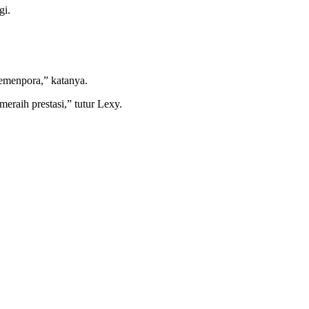
gi.
Kemenpora,” katanya.
eraih prestasi,” tutur Lexy.