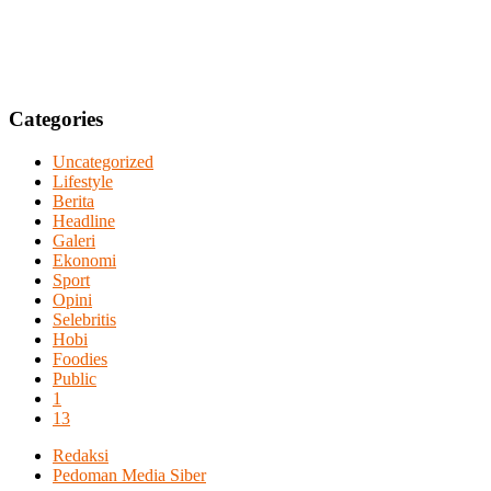
Categories
Uncategorized
Lifestyle
Berita
Headline
Galeri
Ekonomi
Sport
Opini
Selebritis
Hobi
Foodies
Public
1
13
Redaksi
Pedoman Media Siber