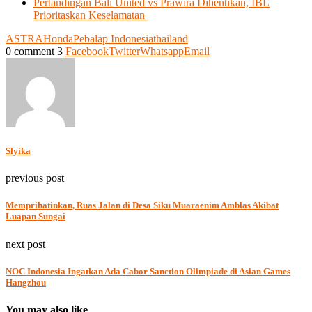
Pertandingan Bali United vs Prawira Dihentikan, IBL
Prioritaskan Keselamatan
ASTRA
Honda
Pebalap Indonesia
thailand
0 comment
3
Facebook
Twitter
Whatsapp
Email
Slyika
previous post
Memprihatinkan, Ruas Jalan di Desa Siku Muaraenim Amblas Akibat
Luapan Sungai
next post
NOC Indonesia Ingatkan Ada Cabor Sanction Olimpiade di Asian Games
Hangzhou
You may also like