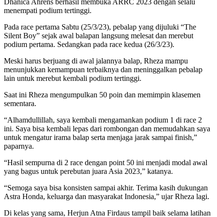
Dhanica Ahrens berhasil membuka ARRC 2023 dengan selalu
menempati podium tertinggi.
Pada race pertama Sabtu (25/3/23), pebalap yang dijuluki “The
Silent Boy” sejak awal balapan langsung melesat dan merebut
podium pertama. Sedangkan pada race kedua (26/3/23).
Meski harus berjuang di awal jalannya balap, Rheza mampu
menunjukkan kemampuan terbaiknya dan meninggalkan pebalap
lain untuk merebut kembali podium tertinggi.
Saat ini Rheza mengumpulkan 50 poin dan memimpin klasemen
sementara.
“Alhamdullillah, saya kembali mengamankan podium 1 di race 2
ini. Saya bisa kembali lepas dari rombongan dan memudahkan saya
untuk mengatur irama balap serta menjaga jarak sampai finish,”
paparnya.
“Hasil sempurna di 2 race dengan point 50 ini menjadi modal awal
yang bagus untuk perebutan juara Asia 2023,” katanya.
“Semoga saya bisa konsisten sampai akhir. Terima kasih dukungan
Astra Honda, keluarga dan masyarakat Indonesia,” ujar Rheza lagi.
Di kelas yang sama, Herjun Atna Firdaus tampil baik selama latihan