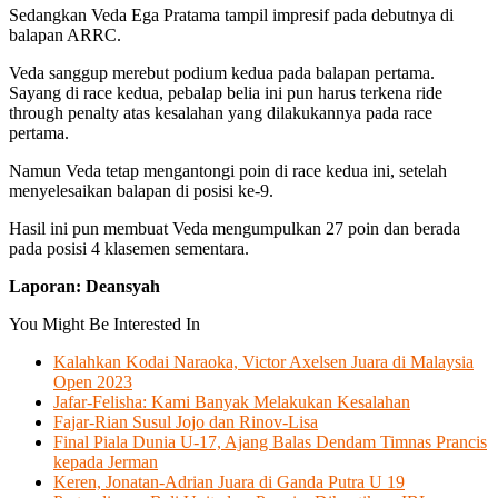
Sedangkan Veda Ega Pratama tampil impresif pada debutnya di
balapan ARRC.
Veda sanggup merebut podium kedua pada balapan pertama.
Sayang di race kedua, pebalap belia ini pun harus terkena ride
through penalty atas kesalahan yang dilakukannya pada race
pertama.
Namun Veda tetap mengantongi poin di race kedua ini, setelah
menyelesaikan balapan di posisi ke-9.
Hasil ini pun membuat Veda mengumpulkan 27 poin dan berada
pada posisi 4 klasemen sementara.
Laporan: Deansyah
You Might Be Interested In
Kalahkan Kodai Naraoka, Victor Axelsen Juara di Malaysia
Open 2023
Jafar-Felisha: Kami Banyak Melakukan Kesalahan
Fajar-Rian Susul Jojo dan Rinov-Lisa
Final Piala Dunia U-17, Ajang Balas Dendam Timnas Prancis
kepada Jerman
Keren, Jonatan-Adrian Juara di Ganda Putra U 19