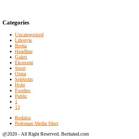
Categories
Uncategorized
Lifestyle
Berita
Headline
Galeri
Ekonomi
Sport
Opini
Selebritis
Hobi
Foodies
Public
1
13
Redaksi
Pedoman Media Siber
@2020 - All Right Reserved. Beritaind.com