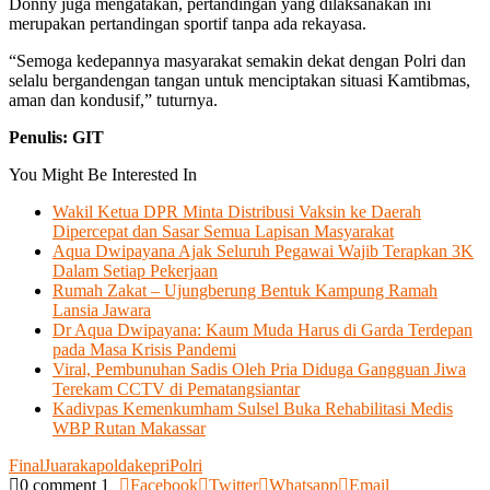
Donny juga mengatakan, pertandingan yang dilaksanakan ini
merupakan pertandingan sportif tanpa ada rekayasa.
“Semoga kedepannya masyarakat semakin dekat dengan Polri dan
selalu bergandengan tangan untuk menciptakan situasi Kamtibmas,
aman dan kondusif,” tuturnya.
Penulis: GIT
You Might Be Interested In
Wakil Ketua DPR Minta Distribusi Vaksin ke Daerah
Dipercepat dan Sasar Semua Lapisan Masyarakat
Aqua Dwipayana Ajak Seluruh Pegawai Wajib Terapkan 3K
Dalam Setiap Pekerjaan
Rumah Zakat – Ujungberung Bentuk Kampung Ramah
Lansia Jawara
Dr Aqua Dwipayana: Kaum Muda Harus di Garda Terdepan
pada Masa Krisis Pandemi
Viral, Pembunuhan Sadis Oleh Pria Diduga Gangguan Jiwa
Terekam CCTV di Pematangsiantar
Kadivpas Kemenkumham Sulsel Buka Rehabilitasi Medis
WBP Rutan Makassar
Final
Juara
kapolda
kepri
Polri
0 comment
1
Facebook
Twitter
Whatsapp
Email