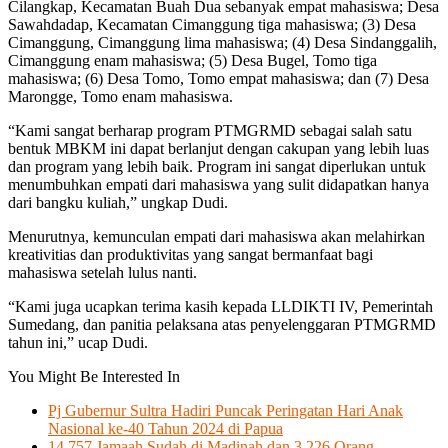
Cilangkap, Kecamatan Buah Dua sebanyak empat mahasiswa; Desa
Sawahdadap, Kecamatan Cimanggung tiga mahasiswa; (3) Desa
Cimanggung, Cimanggung lima mahasiswa; (4) Desa Sindanggalih,
Cimanggung enam mahasiswa; (5) Desa Bugel, Tomo tiga
mahasiswa; (6) Desa Tomo, Tomo empat mahasiswa; dan (7) Desa
Marongge, Tomo enam mahasiswa.
“Kami sangat berharap program PTMGRMD sebagai salah satu
bentuk MBKM ini dapat berlanjut dengan cakupan yang lebih luas
dan program yang lebih baik. Program ini sangat diperlukan untuk
menumbuhkan empati dari mahasiswa yang sulit didapatkan hanya
dari bangku kuliah,” ungkap Dudi.
Menurutnya, kemunculan empati dari mahasiswa akan melahirkan
kreativitias dan produktivitas yang sangat bermanfaat bagi
mahasiswa setelah lulus nanti.
“Kami juga ucapkan terima kasih kepada LLDIKTI IV, Pemerintah
Sumedang, dan panitia pelaksana atas penyelenggaran PTMGRMD
tahun ini,” ucap Dudi.
You Might Be Interested In
Pj Gubernur Sultra Hadiri Puncak Peringatan Hari Anak
Nasional ke-40 Tahun 2024 di Papua
14.757 Jamaah Sudah di Madinah dan 3.226 Orang