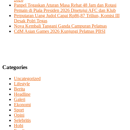
Panpel Tegaskan Aturan Masa Rehat 48 Jam dan Rotasi
Pemain di Piala Presiden 2026 Disetujui AFC dan Klub
Perputaran Uang Judol Capai Rp86,87 Triliun, Komisi III
Desak Polri Tegas
Nova Kembali Tangani Ganda Campuran Pelatnas
CdM Asian Games 2026 Kunjungi Pelatnas PBSI
Categories
Uncategorized
Lifestyle
Berita
Headline
Galeri
Ekonomi
Sport
Opini
Selebritis
Hobi