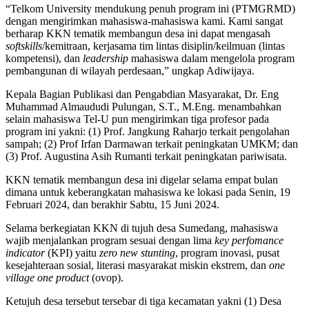
“Telkom University mendukung penuh program ini (PTMGRMD)
dengan mengirimkan mahasiswa-mahasiswa kami. Kami sangat
berharap KKN tematik membangun desa ini dapat mengasah
softskills
/kemitraan, kerjasama tim lintas disiplin/keilmuan (lintas
kompetensi), dan
leadership
mahasiswa dalam mengelola program
pembangunan di wilayah perdesaan,” ungkap Adiwijaya.
Kepala Bagian Publikasi dan Pengabdian Masyarakat, Dr. Eng
Muhammad Almaududi Pulungan, S.T., M.Eng. menambahkan
selain mahasiswa Tel-U pun mengirimkan tiga profesor pada
program ini yakni: (1) Prof. Jangkung Raharjo terkait pengolahan
sampah; (2) Prof Irfan Darmawan terkait peningkatan UMKM; dan
(3) Prof. Augustina Asih Rumanti terkait peningkatan pariwisata.
KKN tematik membangun desa ini digelar selama empat bulan
dimana untuk keberangkatan mahasiswa ke lokasi pada Senin, 19
Februari 2024, dan berakhir Sabtu, 15 Juni 2024.
Selama berkegiatan KKN di tujuh desa Sumedang, mahasiswa
wajib menjalankan program sesuai dengan lima
key perfomance
indicator
(KPI) yaitu
zero new stunting
, program inovasi, pusat
kesejahteraan sosial, literasi masyarakat miskin ekstrem, dan
one
village one product
(ovop).
Ketujuh desa tersebut tersebar di tiga kecamatan yakni (1) Desa