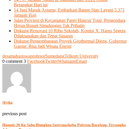
Berangkat Hari ini
14 Juni Masuk Asrama, Embarkasi Batam Siap Layani 5.371
Jamaah Haji
Jalan Provinsi di Kecamatan Panei Hancur Total, Pengendara
Heran Bupati Simalungun Tak Prihatin
Dukung Renovasi 10 Ribu Sekolah, Komisi X: Harus Segera
Dilaksanakan dan Tepat Sasaran
Dukung Pengembangan Proyek Geothermal Dieng, Gubernur
Ganjar: Bisa Jadi Wisata Energi
desa
mahasiswa
profesor
Sumedang
Telkom University
0 comment
3
Facebook
Twitter
Whatsapp
Email
Slyika
previous post
Hampir 36 Kg Sabu Diungkap Satresnarkoba Polresta Barelang, Tersangka