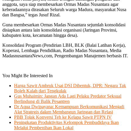
anggota, saya siap membesarkan Ormas Madas Nusantara agar
keberadaannya dirasakan Seluruh warga Madura, masyarakat Nusa
dan Bangsa,” tegas Jusuf Rizal.
Guna membesarkan Ormas Madas Nusantara sejumlah konsolidasi
disiapkan antara lain konsolidasi organisasi (Jaringan Provinsi,
kabupaten kota, kecamatan hingga desa).
Konsolidasi Program (Pendirian LBH, BLK (Balai Latihan Kerja),
Koperasi, Lembaga Pendidikan, Radio Madas Nusantara, Media
MadasnusantaraNews,com, Pengembangan Manajemen berbasis IT.
You Might Be Interested In
Harga Sawit Ambruk Usai DSI Dibentuk, DPR: Negara Tak
Boleh Kalah dari Tengkulak
Gus Muhaimin: Jangan Ada Lagi Pelaku Predator Seksual
Berlindung di Balik Pesantren
Dr Aqua Dwipayana: Kemampuan Berkomunikasi Menjadi
Alat Strategis dalam Membangun Jaringan dan Relasi
PBB Tolak Konversi Teh ke Kelapa Sawit PTPN IV
Peningkatan Produktivitas Kelompok Pembudidaya Ikan
Melalui Pembenihan Ikan Lokal