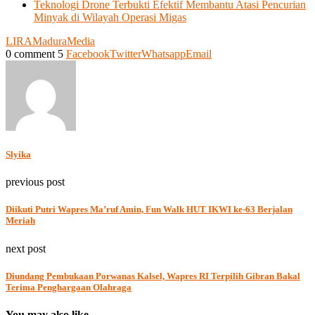
Teknologi Drone Terbukti Efektif Membantu Atasi Pencurian
Minyak di Wilayah Operasi Migas
LIRA
Madura
Media
0 comment
5
Facebook
Twitter
Whatsapp
Email
Slyika
previous post
Diikuti Putri Wapres Ma’ruf Amin, Fun Walk HUT IKWI ke-63 Berjalan
Meriah
next post
Diundang Pembukaan Porwanas Kalsel, Wapres RI Terpilih Gibran Bakal
Terima Penghargaan Olahraga
You may also like