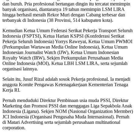
dan buruh. Pria profesional bertangan dingin itu tercatat memimpin
banyak organisasi, diantaranya 19 tahun memimpin LSM LIRA
hingga berhasil meraih Rekor Muri dengan Cabang terbesar dan
terbanyak di Indonesia (38 Provinsi, 514 kabupaten kota).
Kemudian Ketua Umum Federasi Serikat Pekerja Transport Seluruh
Indonesia (FSPTSI), Ketua Harian KSPSI (Konfederasi Serikat
Pekerja Seluruh Indonesia) Yorrys Raweyai, Ketua Umum PWMOI
(Perkumpulan Wartawan Media Online Indonesia), Ketua Umum
Indonesian Journalist Watch (IJW), Ketua Umum Indonesian
Royalty Watch (IRW), Sekjen Perkumpulan Perusahaan Media
Online Indonesia (MOI), Ketua LBH LSM LIRA, serta sejumlah
organisasi lainnya.
Selain itu, Jusuf Rizal adalah sosok Pekerja profesional. Ia menjadi
anggota Komite Pengawas Ketenagakerjaan Kementerian Tenaga
Kerja RI.
Pernah menduduki Direktur Pembinaan usia muda PSSI, Direktur
Marketing dan Promosi PSSI dan menggagas Liga Sepakbola Anak
Indonesia (Ligana). Sekjen NOM (Nasional Organization Mermber)
JCI Indonesia (Organisasi Pengusaha Muda Internasional). Pernah
di Matari Advertising serta sejumlah perusahaan multinational
corporation.