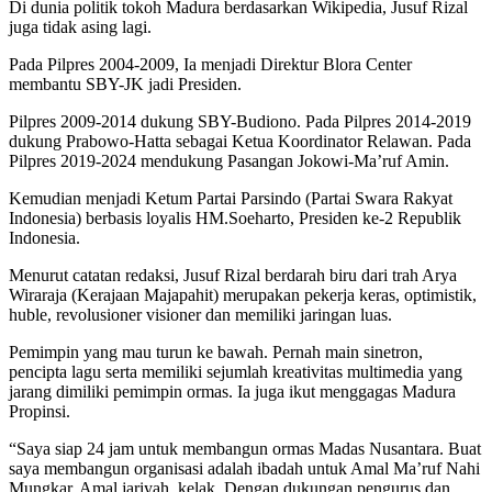
Di dunia politik tokoh Madura berdasarkan Wikipedia, Jusuf Rizal
juga tidak asing lagi.
Pada Pilpres 2004-2009, Ia menjadi Direktur Blora Center
membantu SBY-JK jadi Presiden.
Pilpres 2009-2014 dukung SBY-Budiono. Pada Pilpres 2014-2019
dukung Prabowo-Hatta sebagai Ketua Koordinator Relawan. Pada
Pilpres 2019-2024 mendukung Pasangan Jokowi-Ma’ruf Amin.
Kemudian menjadi Ketum Partai Parsindo (Partai Swara Rakyat
Indonesia) berbasis loyalis HM.Soeharto, Presiden ke-2 Republik
Indonesia.
Menurut catatan redaksi, Jusuf Rizal berdarah biru dari trah Arya
Wiraraja (Kerajaan Majapahit) merupakan pekerja keras, optimistik,
huble, revolusioner visioner dan memiliki jaringan luas.
Pemimpin yang mau turun ke bawah. Pernah main sinetron,
pencipta lagu serta memiliki sejumlah kreativitas multimedia yang
jarang dimiliki pemimpin ormas. Ia juga ikut menggagas Madura
Propinsi.
“Saya siap 24 jam untuk membangun ormas Madas Nusantara. Buat
saya membangun organisasi adalah ibadah untuk Amal Ma’ruf Nahi
Mungkar. Amal jariyah, kelak. Dengan dukungan pengurus dan