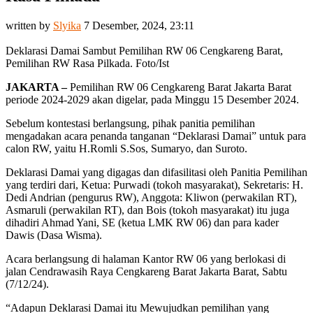
written by
Slyika
7 Desember, 2024, 23:11
Deklarasi Damai Sambut Pemilihan RW 06 Cengkareng Barat,
Pemilihan RW Rasa Pilkada. Foto/Ist
JAKARTA –
Pemilihan RW 06 Cengkareng Barat Jakarta Barat
periode 2024-2029 akan digelar, pada Minggu 15 Desember 2024.
Sebelum kontestasi berlangsung, pihak panitia pemilihan
mengadakan acara penanda tanganan “Deklarasi Damai” untuk para
calon RW, yaitu H.Romli S.Sos, Sumaryo, dan Suroto.
Deklarasi Damai yang digagas dan difasilitasi oleh Panitia Pemilihan
yang terdiri dari, Ketua: Purwadi (tokoh masyarakat), Sekretaris: H.
Dedi Andrian (pengurus RW), Anggota: Kliwon (perwakilan RT),
Asmaruli (perwakilan RT), dan Bois (tokoh masyarakat) itu juga
dihadiri Ahmad Yani, SE (ketua LMK RW 06) dan para kader
Dawis (Dasa Wisma).
Acara berlangsung di halaman Kantor RW 06 yang berlokasi di
jalan Cendrawasih Raya Cengkareng Barat Jakarta Barat, Sabtu
(7/12/24).
“Adapun Deklarasi Damai itu Mewujudkan pemilihan yang