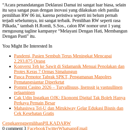
“Acara penandatangan Deklarasi Damai ini sangat luar biasa, selain
itu saya sangat puas dengan inovasi yang dilakukan oleh panilia
pemilihan RW 06 ini, karena peristiwa seperti ini belum pernah
terjadi sebelumnya, ini sangat terbaik. Pemilihan RW seperti rasa
Pilkada,” tambah H.Romli, S.Sos., calon RW nomor urut 1 yang
mengusung tagline kampanye “Melayani Dengan Hati, Membangun
Dengan Pasti” itu.
You Might Be Interested In
Pandemi, Pasien Sembuh Terus Meningkat Mencapai
2.293.875 Orang
Konversi Teh ke Sawit di Sidamanik Menuai Penolakan dan
Protes Keras 7 Ormas Simalungun
Pasca Pemotor Tabrak SPKT, Pengamanan Mapolres
Pematangsiantar Diperketat
Pommi Casino 2026 – Turvallisuus, lisenssit ja vastuullinen
pelaaminen
Cak Udin Ingatkan OJK: Ekonomi Digital Tak Boleh Hanya
Perkaya Pemain Besar
Mahasiswa Tel-U dan Mirukiway Gelar Edukasi Bisnis dan
Cek Kesehatan Gratis
Cengkareng
pemilihan
PILKADA
RW
0 comment
3
Facebook
Twitter
Whatsapp
Email