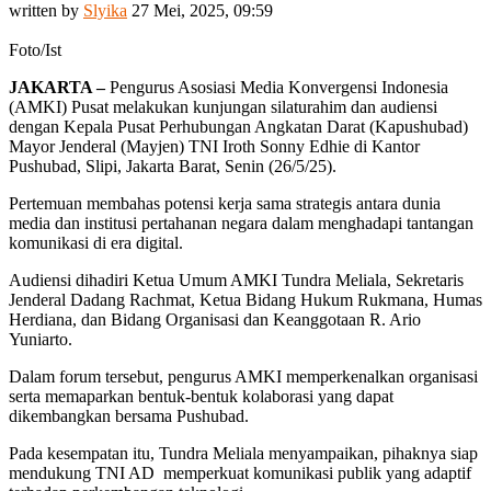
written by
Slyika
27 Mei, 2025, 09:59
Foto/Ist
JAKARTA –
Pengurus Asosiasi Media Konvergensi Indonesia
(AMKI) Pusat melakukan kunjungan silaturahim dan audiensi
dengan Kepala Pusat Perhubungan Angkatan Darat (Kapushubad)
Mayor Jenderal (Mayjen) TNI Iroth Sonny Edhie di Kantor
Pushubad, Slipi, Jakarta Barat, Senin (26/5/25).
Pertemuan membahas potensi kerja sama strategis antara dunia
media dan institusi pertahanan negara dalam menghadapi tantangan
komunikasi di era digital.
Audiensi dihadiri Ketua Umum AMKI Tundra Meliala, Sekretaris
Jenderal Dadang Rachmat, Ketua Bidang Hukum Rukmana, Humas
Herdiana, dan Bidang Organisasi dan Keanggotaan R. Ario
Yuniarto.
Dalam forum tersebut, pengurus AMKI memperkenalkan organisasi
serta memaparkan bentuk-bentuk kolaborasi yang dapat
dikembangkan bersama Pushubad.
Pada kesempatan itu, Tundra Meliala menyampaikan, pihaknya siap
mendukung TNI AD memperkuat komunikasi publik yang adaptif