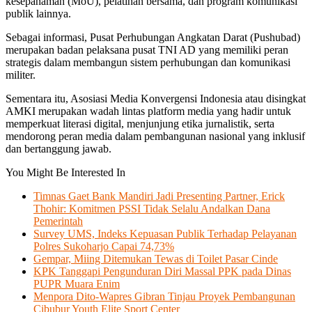
kesepahaman (MoU), pelatihan bersama, dan program komunikasi
publik lainnya.
Sebagai informasi, Pusat Perhubungan Angkatan Darat (Pushubad)
merupakan badan pelaksana pusat TNI AD yang memiliki peran
strategis dalam membangun sistem perhubungan dan komunikasi
militer.
Sementara itu, Asosiasi Media Konvergensi Indonesia atau disingkat
AMKI merupakan wadah lintas platform media yang hadir untuk
memperkuat literasi digital, menjunjung etika jurnalistik, serta
mendorong peran media dalam pembangunan nasional yang inklusif
dan bertanggung jawab.
You Might Be Interested In
Timnas Gaet Bank Mandiri Jadi Presenting Partner, Erick
Thohir: Komitmen PSSI Tidak Selalu Andalkan Dana
Pemerintah
Survey UMS, Indeks Kepuasan Publik Terhadap Pelayanan
Polres Sukoharjo Capai 74,73%
Gempar, Miing Ditemukan Tewas di Toilet Pasar Cinde
KPK Tanggapi Pengunduran Diri Massal PPK pada Dinas
PUPR Muara Enim
Menpora Dito-Wapres Gibran Tinjau Proyek Pembangunan
Cibubur Youth Elite Sport Center