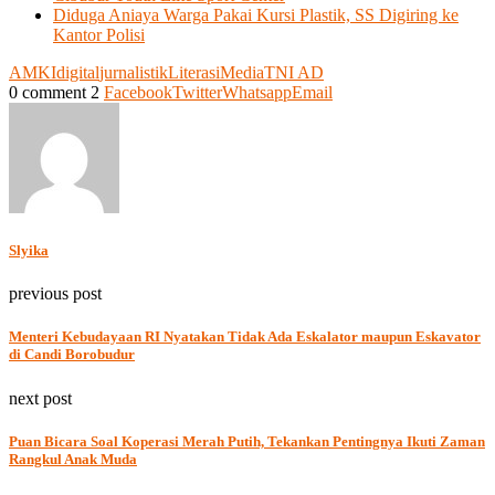
Diduga Aniaya Warga Pakai Kursi Plastik, SS Digiring ke
Kantor Polisi
AMKI
digital
jurnalistik
Literasi
Media
TNI AD
0 comment
2
Facebook
Twitter
Whatsapp
Email
Slyika
previous post
Menteri Kebudayaan RI Nyatakan Tidak Ada Eskalator maupun Eskavator
di Candi Borobudur
next post
Puan Bicara Soal Koperasi Merah Putih, Tekankan Pentingnya Ikuti Zaman
Rangkul Anak Muda