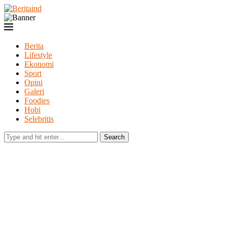
Berita
Lifestyle
Ekonomi
Sport
Opini
Galeri
Foodies
Hobi
Selebritis
Search