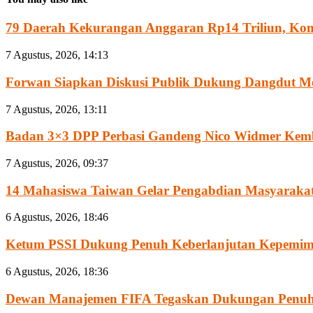
79 Daerah Kekurangan Anggaran Rp14 Triliun, Komis
7 Agustus, 2026, 14:13
Forwan Siapkan Diskusi Publik Dukung Dangdut Me
7 Agustus, 2026, 13:11
Badan 3×3 DPP Perbasi Gandeng Nico Widmer Kemb
7 Agustus, 2026, 09:37
14 Mahasiswa Taiwan Gelar Pengabdian Masyarakat 
6 Agustus, 2026, 18:46
Ketum PSSI Dukung Penuh Keberlanjutan Kepemimpi
6 Agustus, 2026, 18:36
Dewan Manajemen FIFA Tegaskan Dukungan Penuh 