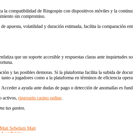
za la compatibilidad de Ringospin con dispositivos móviles y la continuid
enimiento sin compromiso.
de apuesta, volatilidad y duración estimada, facilita la comparación ent
 enfatiza que un soporte accesible y respuestas claras ante inquietudes 
ortuna.
ación y las posibles demoras. Si la plataforma facilita la subida de doc
 tanto a jugadores como a la plataforma en términos de eficiencia opera
az. Acceder a ayuda ante dudas de pago o detección de anomalías es fund
o activos,
ringospin casino online
.
na tus gastos.
 Mati Sebelum Mati