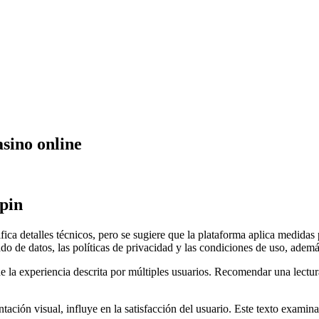
asino online
pin
fica detalles técnicos, pero se sugiere que la plataforma aplica medidas 
ado de datos, las políticas de privacidad y las condiciones de uso, ademá
e la experiencia descrita por múltiples usuarios. Recomendar una lectura 
ación visual, influye en la satisfacción del usuario. Este texto examin