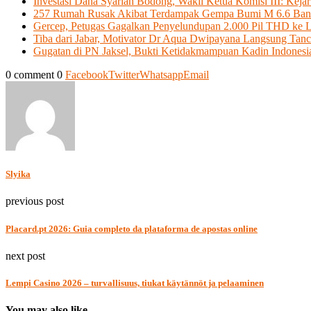
Investasi Dana Syariah Bodong, Wakil Ketua Komisi III: Kejar
257 Rumah Rusak Akibat Terdampak Gempa Bumi M 6.6 Ban
Gercep, Petugas Gagalkan Penyelundupan 2.000 Pil THD ke
Tiba dari Jabar, Motivator Dr Aqua Dwipayana Langsung Tan
Gugatan di PN Jaksel, Bukti Ketidakmampuan Kadin Indonesia
0 comment
0
Facebook
Twitter
Whatsapp
Email
Slyika
previous post
Placard.pt 2026: Guia completo da plataforma de apostas online
next post
Lempi Casino 2026 – turvallisuus, tiukat käytännöt ja pelaaminen
You may also like