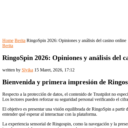
Home
Berita
RingoSpin 2026: Opiniones y análisis del casino online
Berita
RingoSpin 2026: Opiniones y análisis del c
written by
Slyika
15 Maret, 2026, 17:12
Bienvenida y primera impresión de Ringos
Respecto a la protección de datos, el contenido de Trustpilot no especi
Los lectores pueden reforzar su seguridad personal verificando el cifr
El objetivo es presentar una visión equilibrada de RingoSpin a partir d
entender qué esperar al interactuar con la plataforma.
La experiencia sensorial de Ringospin, como la navegación y la present