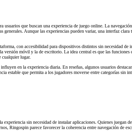
 usuarios que buscan una experiencia de juego online. La navegación est
as generales. Aunque las experiencias pueden variar, una interfaz clara 
aforma, con accesibilidad para dispositivos distintos sin necesidad de i
a versión móvil y la de escritorio. La idea central es que las funciones
e cualquier lugar.
 influyen en la experiencia diaria. En reseñas, algunos usuarios destacan
ncia estable que permita a los jugadores moverse entre categorías sin in
la experiencia sin necesidad de instalar aplicaciones. Quienes juegan d
ornos, Ringospin parece favorecer la coherencia entre navegación de escri