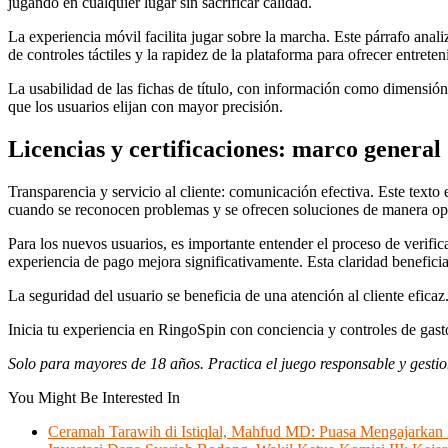
jugando en cualquier lugar sin sacrificar calidad.
La experiencia móvil facilita jugar sobre la marcha. Este párrafo anali
de controles táctiles y la rapidez de la plataforma para ofrecer entret
La usabilidad de las fichas de título, con información como dimensión 
que los usuarios elijan con mayor precisión.
Licencias y certificaciones: marco general
Transparencia y servicio al cliente: comunicación efectiva. Este texto
cuando se reconocen problemas y se ofrecen soluciones de manera op
Para los nuevos usuarios, es importante entender el proceso de verific
experiencia de pago mejora significativamente. Esta claridad beneficia
La seguridad del usuario se beneficia de una atención al cliente efic
Inicia tu experiencia en RingoSpin con conciencia y controles de gast
Solo para mayores de 18 años. Practica el juego responsable y gestio
You Might Be Interested In
Ceramah Tarawih di Istiqlal, Mahfud MD: Puasa Mengajarkan