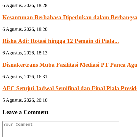
6 Agustus, 2026, 18:28
Kesantunan Berbahasa Diperlukan dalam Berbangsa
6 Agustus, 2026, 18:20
Risha Adi: Rotasi hingga 12 Pemain di Piala...
6 Agustus, 2026, 18:13
Disnakertrans Muba Fasilitasi Mediasi PT Panca Agun
6 Agustus, 2026, 16:31
AFC Setujui Jadwal Semifinal dan Final Piala Preside
5 Agustus, 2026, 20:10
Leave a Comment