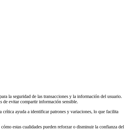
para la seguridad de las transacciones y la información del usuario.
s de evitar compartir información sensible.
crítica ayuda a identificar patrones y variaciones, lo que facilita
a cómo estas cualidades pueden reforzar o disminuir la confianza del