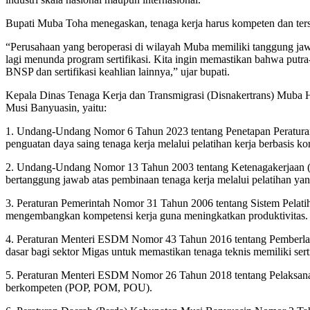
Bupati Muba Toha menegaskan, tenaga kerja harus kompeten dan terser
“Perusahaan yang beroperasi di wilayah Muba memiliki tanggung jawa
lagi menunda program sertifikasi. Kita ingin memastikan bahwa putra-p
BNSP dan sertifikasi keahlian lainnya,” ujar bupati.
Kepala Dinas Tenaga Kerja dan Transmigrasi (Disnakertrans) Muba He
Musi Banyuasin, yaitu:
1. Undang-Undang Nomor 6 Tahun 2023 tentang Penetapan Peratura
penguatan daya saing tenaga kerja melalui pelatihan kerja berbasis ko
2. Undang-Undang Nomor 13 Tahun 2003 tentang Ketenagakerjaan (Pa
bertanggung jawab atas pembinaan tenaga kerja melalui pelatihan y
3. Peraturan Pemerintah Nomor 31 Tahun 2006 tentang Sistem Pelatih
mengembangkan kompetensi kerja guna meningkatkan produktivitas.
4. Peraturan Menteri ESDM Nomor 43 Tahun 2016 tentang Pemberlaku
dasar bagi sektor Migas untuk memastikan tenaga teknis memiliki sert
5. Peraturan Menteri ESDM Nomor 26 Tahun 2018 tentang Pelaksana
berkompeten (POP, POM, POU).