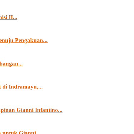
i II...
nuju Pengakuan...
angan...
di Indramayu,...
nan Gianni Infantino...
untuk Gianni...