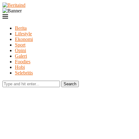
Berita
Lifestyle
Ekonomi
Sport
Opini
Galeri
Foodies
Hobi
Selebritis
Search