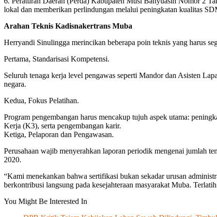
6. Peraturan Daerah (Perda) Kabupaten Musi Banyuasin Nomor 2 Tah
lokal dan memberikan perlindungan melalui peningkatan kualitas SDM 
Arahan Teknis Kadisnakertrans Muba
Herryandi Sinulingga merincikan beberapa poin teknis yang harus se
Pertama, Standarisasi Kompetensi.
Seluruh tenaga kerja level pengawas seperti Mandor dan Asisten Lapa
negara.
Kedua, Fokus Pelatihan.
Program pengembangan harus mencakup tujuh aspek utama: peningkatan
Kerja (K3), serta pengembangan karir.
Ketiga, Pelaporan dan Pengawasan.
Perusahaan wajib menyerahkan laporan periodik mengenai jumlah ten
2020.
“Kami menekankan bahwa sertifikasi bukan sekadar urusan administrati
berkontribusi langsung pada kesejahteraan masyarakat Muba. Terlati
You Might Be Interested In