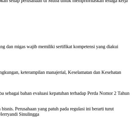
an setiap perusahaan di Muba untuk memprioritaskan tenaga kerja
ng dan migas wajib memiliki sertifikat kompetensi yang diakui
lingkungan, keterampilan manajerial, Keselamatan dan Kesehatan
uba sebagai bahan evaluasi kepatuhan terhadap Perda Nomor 2 Tahun
isnis. Perusahaan yang patuh pada regulasi ini berarti turut
Herryandi Sinulingga