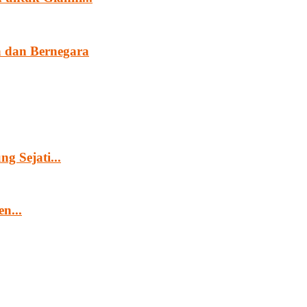
 dan Bernegara
g Sejati...
n...