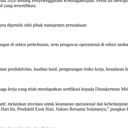
un 2020 tentang Penyelenggaraan Ketenagakerjaan. Perda ini mewajibk
yang tersertifikasi.
gera dipenuhi oleh pihak manajemen perusahaan:
ngan di sektor perkebunan, serta pengawas operasional di sektor tamba
 produktivitas, kualitas hasil, pengurangan risiko kerja, kesadaran 
aga kerja yang telah mendapatkan sertifikasi kepada Disnakertrans M
f, melainkan investasi untuk keamanan operasional dan keberlanjutan b
h Hari Ini, Produktif Esok Hari, Sukses Bersama Selamanya,” pungkas 