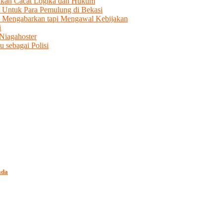
lkan Cacat Logika dan Hukum
Untuk Para Pemulung di Bekasi
a Mengabarkan tapi Mengawal Kebijakan
i
Niagahoster
 sebagai Polisi
ada