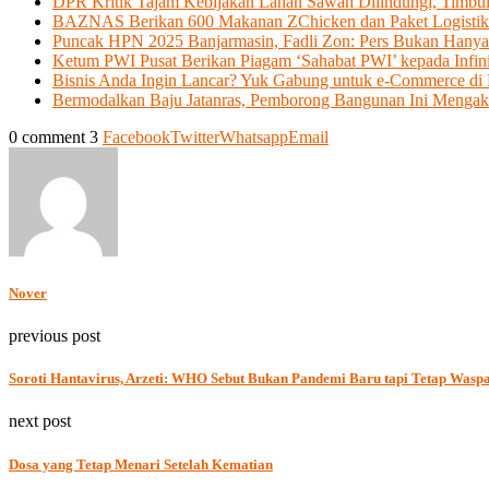
DPR Kritik Tajam Kebijakan Lahan Sawah Dilindungi, Timbu
BAZNAS Berikan 600 Makanan ZChicken dan Paket Logistik 
Puncak HPN 2025 Banjarmasin, Fadli Zon: Pers Bukan Hany
Ketum PWI Pusat Berikan Piagam ‘Sahabat PWI’ kepada Infin
Bisnis Anda Ingin Lancar? Yuk Gabung untuk e-Commerce di 
Bermodalkan Baju Jatanras, Pemborong Bangunan Ini Mengaku
0 comment
3
Facebook
Twitter
Whatsapp
Email
Nover
previous post
Soroti Hantavirus, Arzeti: WHO Sebut Bukan Pandemi Baru tapi Tetap Wasp
next post
Dosa yang Tetap Menari Setelah Kematian