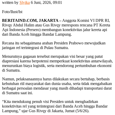
written by
Slyika
6 Juni, 2026, 09:01
Foto/Ilust/Ist
BERITAIND.COM, JAKARTA –
Anggota Komisi VI DPR RI,
Rivqy Abdul Halim atau Gus Rivqy merespons rencana PT Kereta
Api Indonesia (Persero) membangun konektivitas jalur kereta api
dari Banda Aceh hingga Bandar Lampung.
Recana itu sebagaimana arahan Presiden Prabowo mewujudkan
jaringan rel terintegrasi di Pulau Sumatra.
Menurutnya gagasan tersebut merupakan visi besar yang patut
diapresiasi karena berpotensi memperkuat konektivitas antarwilayah,
menurunkan biaya logistik, serta mendorong pertumbuhan ekonomi
di Sumatra.
Namun, pelaksanaannya harus dilakukan secara bertahap, berbasis
kebutuhan riil masyarakat dan dunia usaha, serta tidak mengabaikan
berbagai persoalan mendasar yang masih dihadapi transportasi darat
di Sumatra saat ini.
“Kita mendukung penuh visi Presiden untuk menghadirkan
konektivitas rel yang terintegrasi dari Banda Aceh hingga Bandar
Lampung,” ujar Gus Rivqy di Jakarta, Jumat (5/6/26).