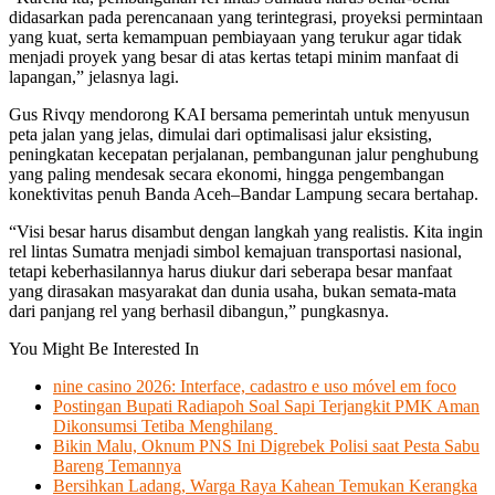
didasarkan pada perencanaan yang terintegrasi, proyeksi permintaan
yang kuat, serta kemampuan pembiayaan yang terukur agar tidak
menjadi proyek yang besar di atas kertas tetapi minim manfaat di
lapangan,” jelasnya lagi.
Gus Rivqy mendorong KAI bersama pemerintah untuk menyusun
peta jalan yang jelas, dimulai dari optimalisasi jalur eksisting,
peningkatan kecepatan perjalanan, pembangunan jalur penghubung
yang paling mendesak secara ekonomi, hingga pengembangan
konektivitas penuh Banda Aceh–Bandar Lampung secara bertahap.
“Visi besar harus disambut dengan langkah yang realistis. Kita ingin
rel lintas Sumatra menjadi simbol kemajuan transportasi nasional,
tetapi keberhasilannya harus diukur dari seberapa besar manfaat
yang dirasakan masyarakat dan dunia usaha, bukan semata-mata
dari panjang rel yang berhasil dibangun,” pungkasnya.
You Might Be Interested In
nine casino 2026: Interface, cadastro e uso móvel em foco
Postingan Bupati Radiapoh Soal Sapi Terjangkit PMK Aman
Dikonsumsi Tetiba Menghilang
Bikin Malu, Oknum PNS Ini Digrebek Polisi saat Pesta Sabu
Bareng Temannya
Bersihkan Ladang, Warga Raya Kahean Temukan Kerangka