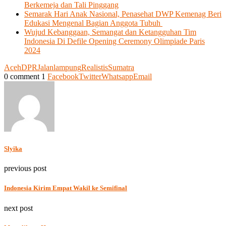
Berkemeja dan Tali Pinggang
Semarak Hari Anak Nasional, Penasehat DWP Kemenag Beri
Edukasi Mengenal Bagian Anggota Tubuh
Wujud Kebanggaan, Semangat dan Ketangguhan Tim
Indonesia Di Defile Opening Ceremony Olimpiade Paris
2024
Aceh
DPR
Jalan
lampung
Realistis
Sumatra
0 comment
1
Facebook
Twitter
Whatsapp
Email
Slyika
previous post
Indonesia Kirim Empat Wakil ke Semifinal
next post