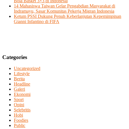
Bola Basket 3×3 di Indonesia
14 Mahasiswa Taiwan Gelar Pengabdian Masyarakat di
Indramayu, Sasar Komunitas Pekerja Migran Indonesia
Ketum PSSI Dukung Penuh Keberlanjutan Kepemimpinan
Gianni Infantino di FIFA
Categories
Uncategorized
Lifestyle
Berita
Headline
Galeri
Ekonomi
Sport
Opini
Selebritis
Hobi
Foodies
Public