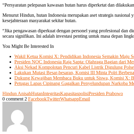
“Persyaratan pelepasan kawasan hutan harus diperketat dan dilakukan
Menurut Hindun, hutan Indonesia merupakan aset strategis nasional 
kesejahteraan masyarakat sekitar hutan.
“Jika pengawasan diperkuat dengan personel yang profesional dan did
secara signifikan. Ini adalah investasi penting untuk masa depan lin
You Might Be Interested In
Wakil Ketua Komisi X: Pendidikan Indonesia Semakin Maju 
Presiden NOC Indonesia Raja Sapta: Olahraga Bagian dari Me
Aksi Nekad Kompolotan Pencuri Kabel Listrik Digulung Pols
Lakukan Mutasi Besar-besaran, Komisi III Minta Polri Berben
Dukung Kewajiban Membaca Buku untuk Siswa, Komisi X: B
Petugas Lapas Cipinang Gagalkan Penyelundupan Narkoba Me
Hindun Anisah
Hutan
Integritas
Kapasitas
polisi
Presiden Prabowo
0 comment
2
Facebook
Twitter
Whatsapp
Email