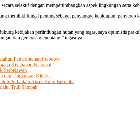
 secara selektif dengan mempertimbangkan aspek lingkungan serta keber
yang memiliki fungsi penting sebagai penyangga kehidupan, penyerap 
ukung kebijakan perlindungan hutan yang tegas, saya optimistis prakt
gkungan dan generasi mendatang,” tegasnya.
Setahun Pemerintahan Prabowo
njaga Ketahanan Nasional
ek Serbelawan
ah dan Tingkatkan Kinerja
utuh Perbaikan Akses Buku Bermutu
lalui Truk Sampah