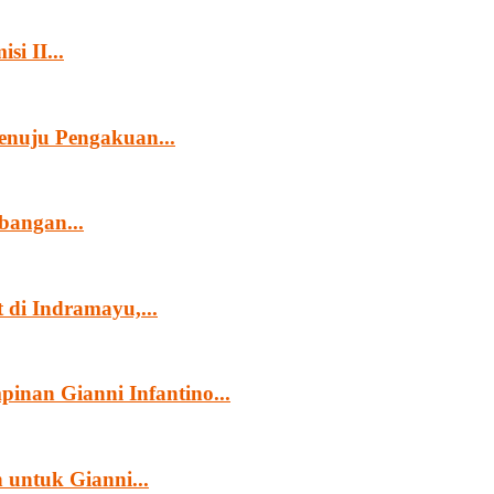
i II...
nuju Pengakuan...
angan...
di Indramayu,...
nan Gianni Infantino...
untuk Gianni...