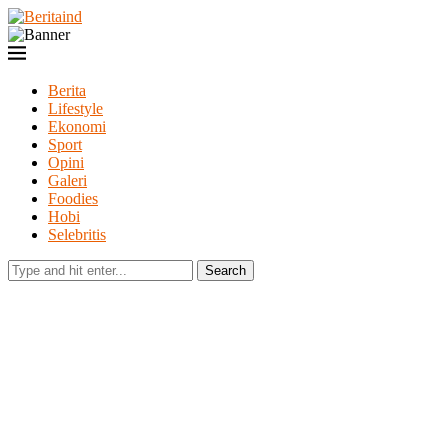
Berita
Lifestyle
Ekonomi
Sport
Opini
Galeri
Foodies
Hobi
Selebritis
Search