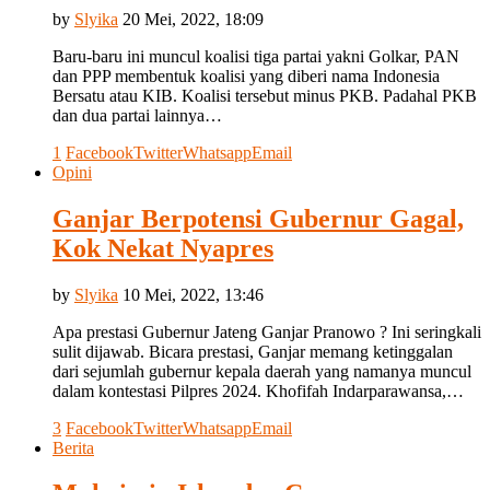
by
Slyika
20 Mei, 2022, 18:09
Baru-baru ini muncul koalisi tiga partai yakni Golkar, PAN
dan PPP membentuk koalisi yang diberi nama Indonesia
Bersatu atau KIB. Koalisi tersebut minus PKB. Padahal PKB
dan dua partai lainnya…
1
Facebook
Twitter
Whatsapp
Email
Opini
Ganjar Berpotensi Gubernur Gagal,
Kok Nekat Nyapres
by
Slyika
10 Mei, 2022, 13:46
Apa prestasi Gubernur Jateng Ganjar Pranowo ? Ini seringkali
sulit dijawab. Bicara prestasi, Ganjar memang ketinggalan
dari sejumlah gubernur kepala daerah yang namanya muncul
dalam kontestasi Pilpres 2024. Khofifah Indarparawansa,…
3
Facebook
Twitter
Whatsapp
Email
Berita