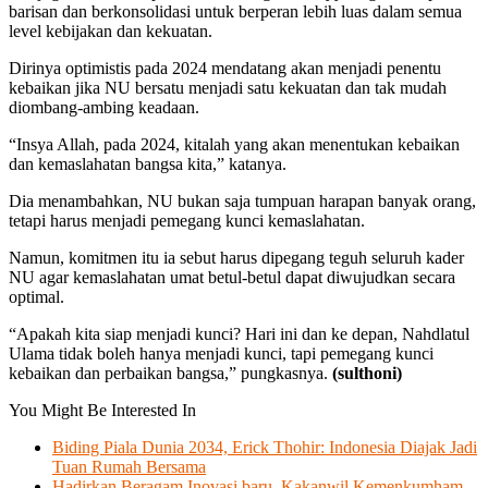
barisan dan berkonsolidasi untuk berperan lebih luas dalam semua
level kebijakan dan kekuatan.
Dirinya optimistis pada 2024 mendatang akan menjadi penentu
kebaikan jika NU bersatu menjadi satu kekuatan dan tak mudah
diombang-ambing keadaan.
“Insya Allah, pada 2024, kitalah yang akan menentukan kebaikan
dan kemaslahatan bangsa kita,” katanya.
Dia menambahkan, NU bukan saja tumpuan harapan banyak orang,
tetapi harus menjadi pemegang kunci kemaslahatan.
Namun, komitmen itu ia sebut harus dipegang teguh seluruh kader
NU agar kemaslahatan umat betul-betul dapat diwujudkan secara
optimal.
“Apakah kita siap menjadi kunci? Hari ini dan ke depan, Nahdlatul
Ulama tidak boleh hanya menjadi kunci, tapi pemegang kunci
kebaikan dan perbaikan bangsa,” pungkasnya.
(sulthoni)
You Might Be Interested In
Biding Piala Dunia 2034, Erick Thohir: Indonesia Diajak Jadi
Tuan Rumah Bersama
Hadirkan Beragam Inovasi baru, Kakanwil Kemenkumham