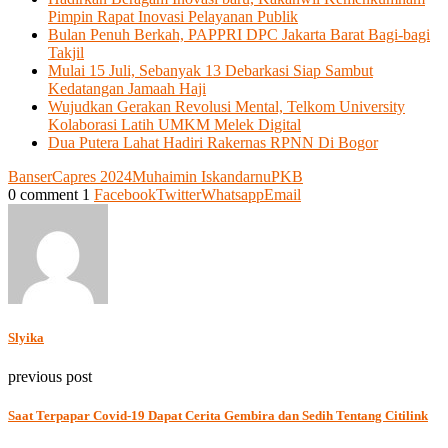
Pimpin Rapat Inovasi Pelayanan Publik
Bulan Penuh Berkah, PAPPRI DPC Jakarta Barat Bagi-bagi
Takjil
Mulai 15 Juli, Sebanyak 13 Debarkasi Siap Sambut
Kedatangan Jamaah Haji
Wujudkan Gerakan Revolusi Mental, Telkom University
Kolaborasi Latih UMKM Melek Digital
Dua Putera Lahat Hadiri Rakernas RPNN Di Bogor
Banser
Capres 2024
Muhaimin Iskandar
nu
PKB
0 comment
1
Facebook
Twitter
Whatsapp
Email
Slyika
previous post
Saat Terpapar Covid-19 Dapat Cerita Gembira dan Sedih Tentang Citilink