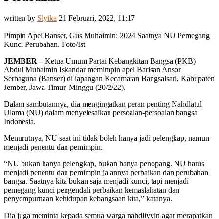
written by
Slyika
21 Februari, 2022, 11:17
Pimpin Apel Banser, Gus Muhaimin: 2024 Saatnya NU Pemegang
Kunci Perubahan. Foto/Ist
JEMBER –
Ketua Umum Partai Kebangkitan Bangsa (PKB)
Abdul Muhaimin Iskandar memimpin apel Barisan Ansor
Serbaguna (Banser) di lapangan Kecamatan Bangsalsari, Kabupaten
Jember, Jawa Timur, Minggu (20/2/22).
Dalam sambutannya, dia mengingatkan peran penting Nahdlatul
Ulama (NU) dalam menyelesaikan persoalan-persoalan bangsa
Indonesia.
Menurutnya, NU saat ini tidak boleh hanya jadi pelengkap, namun
menjadi penentu dan pemimpin.
“NU bukan hanya pelengkap, bukan hanya penopang. NU harus
menjadi penentu dan pemimpin jalannya perbaikan dan perubahan
bangsa. Saatnya kita bukan saja menjadi kunci, tapi menjadi
pemegang kunci pengendali perbaikan kemaslahatan dan
penyempurnaan kehidupan kebangsaan kita,” katanya.
Dia juga meminta kepada semua warga nahdliyyin agar merapatkan