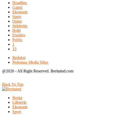
Headline
Galeri
Ekonomi
Sport
Opini
Selebritis
Hobi
Foodies
Public
1
13
Redaksi
Pedoman Media Siber
@2020 - All Right Reserved. Beritaind.com
Back To Top
Berita
Lifestyle
Ekonomi
Sport