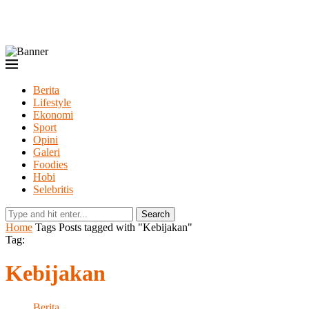
Berita
Lifestyle
Ekonomi
Sport
Opini
Galeri
Foodies
Hobi
Selebritis
Search
Home
Tags
Posts tagged with "Kebijakan"
Tag:
Kebijakan
Berita