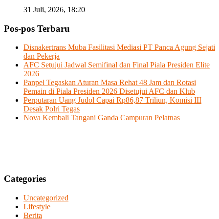
31 Juli, 2026, 18:20
Pos-pos Terbaru
Disnakertrans Muba Fasilitasi Mediasi PT Panca Agung Sejati
dan Pekerja
AFC Setujui Jadwal Semifinal dan Final Piala Presiden Elite
2026
Panpel Tegaskan Aturan Masa Rehat 48 Jam dan Rotasi
Pemain di Piala Presiden 2026 Disetujui AFC dan Klub
Perputaran Uang Judol Capai Rp86,87 Triliun, Komisi III
Desak Polri Tegas
Nova Kembali Tangani Ganda Campuran Pelatnas
Categories
Uncategorized
Lifestyle
Berita