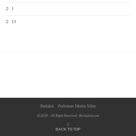
1
13
Redaksi
Pedoman Media Siber
@2020 - All Right Reserved. Beritaind.com
BACK TO TOP