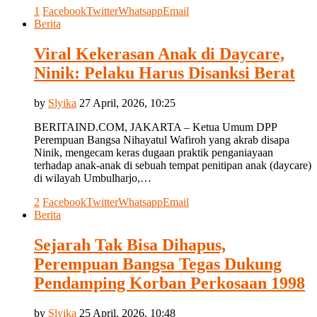
1
Facebook
Twitter
Whatsapp
Email
Berita
Viral Kekerasan Anak di Daycare,
Ninik: Pelaku Harus Disanksi Berat
by
Slyika
27 April, 2026, 10:25
BERITAIND.COM, JAKARTA – Ketua Umum DPP
Perempuan Bangsa Nihayatul Wafiroh yang akrab disapa
Ninik, mengecam keras dugaan praktik penganiayaan
terhadap anak-anak di sebuah tempat penitipan anak (daycare)
di wilayah Umbulharjo,…
2
Facebook
Twitter
Whatsapp
Email
Berita
Sejarah Tak Bisa Dihapus,
Perempuan Bangsa Tegas Dukung
Pendamping Korban Perkosaan 1998
by
Slyika
25 April, 2026, 10:48