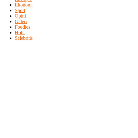
Ekonomi
Sport
Opini
Galeri
Foodies
Hobi
Selebritis