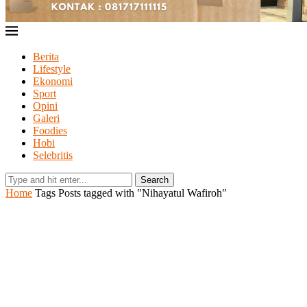
Berita
Lifestyle
Ekonomi
Sport
Opini
Galeri
Foodies
Hobi
Selebritis
Search
Home
Tags
Posts tagged with "Nihayatul Wafiroh"