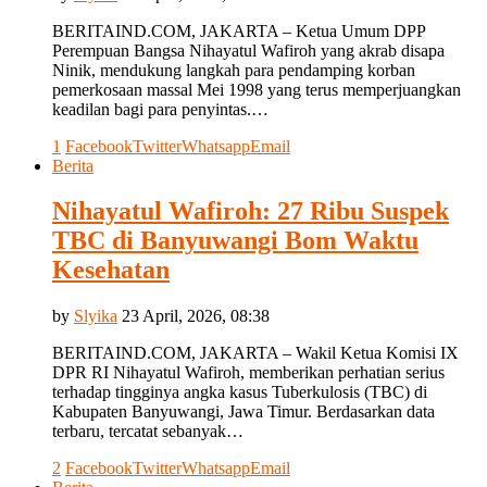
BERITAIND.COM, JAKARTA – Ketua Umum DPP
Perempuan Bangsa Nihayatul Wafiroh yang akrab disapa
Ninik, mendukung langkah para pendamping korban
pemerkosaan massal Mei 1998 yang terus memperjuangkan
keadilan bagi para penyintas.…
1
Facebook
Twitter
Whatsapp
Email
Berita
Nihayatul Wafiroh: 27 Ribu Suspek
TBC di Banyuwangi Bom Waktu
Kesehatan
by
Slyika
23 April, 2026, 08:38
BERITAIND.COM, JAKARTA – Wakil Ketua Komisi IX
DPR RI Nihayatul Wafiroh, memberikan perhatian serius
terhadap tingginya angka kasus Tuberkulosis (TBC) di
Kabupaten Banyuwangi, Jawa Timur. Berdasarkan data
terbaru, tercatat sebanyak…
2
Facebook
Twitter
Whatsapp
Email