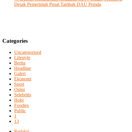
Desak Pemerintah Pusat Tambah DAU Pemda
Categories
Uncategorized
Lifestyle
Berita
Headline
Galeri
Ekonomi
Sport
Opini
Selebritis
Hobi
Foodies
Public
1
13
Redaksi