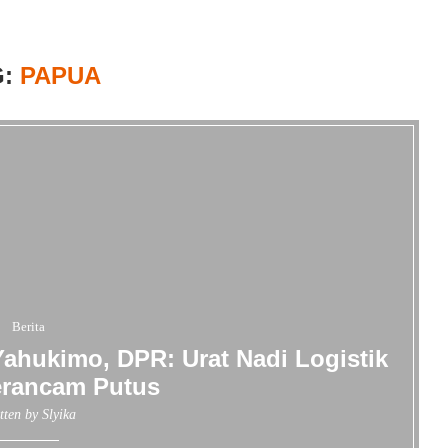
G:
PAPUA
Berita
Yahukimo, DPR: Urat Nadi Logistik
erancam Putus
tten by
Slyika