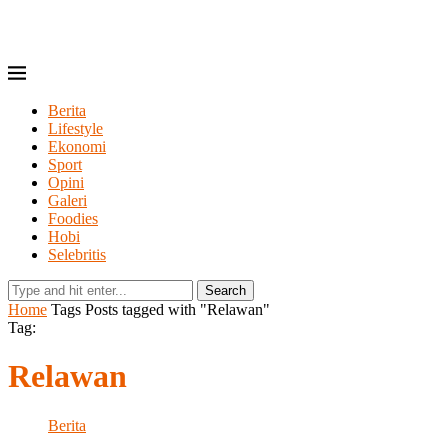
Berita
Lifestyle
Ekonomi
Sport
Opini
Galeri
Foodies
Hobi
Selebritis
Search
Home
Tags
Posts tagged with "Relawan"
Tag:
Relawan
Berita