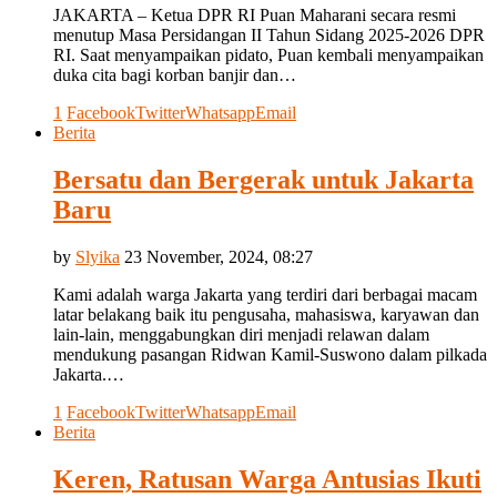
JAKARTA – Ketua DPR RI Puan Maharani secara resmi
menutup Masa Persidangan II Tahun Sidang 2025-2026 DPR
RI. Saat menyampaikan pidato, Puan kembali menyampaikan
duka cita bagi korban banjir dan…
1
Facebook
Twitter
Whatsapp
Email
Berita
Bersatu dan Bergerak untuk Jakarta
Baru
by
Slyika
23 November, 2024, 08:27
Kami adalah warga Jakarta yang terdiri dari berbagai macam
latar belakang baik itu pengusaha, mahasiswa, karyawan dan
lain-lain, menggabungkan diri menjadi relawan dalam
mendukung pasangan Ridwan Kamil-Suswono dalam pilkada
Jakarta.…
1
Facebook
Twitter
Whatsapp
Email
Berita
Keren, Ratusan Warga Antusias Ikuti