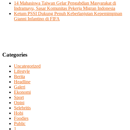
14 Mahasiswa Taiwan Gelar Pengabdian Masyarakat di
Indramayu, Sasar Komunitas Pekerja Migran Indonesia
Ketum PSSI Dukung Penuh Keberlanjutan Kepemimpinan
Gianni Infantino di FIFA
Categories
Uncategorized
Lifestyle
Berita
Headline
Galeri
Ekonomi
Sport
Opini
Selebritis
Hobi
Foodies
Public
1