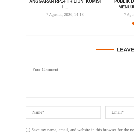
ESIDEN...
ANGGARAN RP14 TRILIUN, KOMISI
PUBLIK 
II...
MENUJU
0:10
7 Agustus, 2026, 14:13
7 Agu
LEAV
Save my name, email, and website in this browser for the n