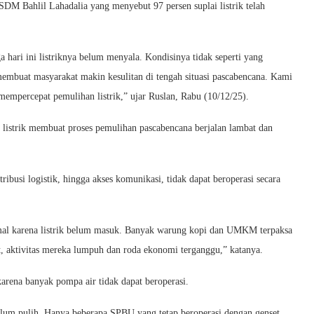
SDM Bahlil Lahadalia yang menyebut 97 persen suplai listrik telah
 hari ini listriknya belum menyala. Kondisinya tidak seperti yang
embuat masyarakat makin kesulitan di tengah situasi pascabencana. Kami
mpercepat pemulihan listrik,” ujar Ruslan, Rabu (10/12/25).
istrik membuat proses pemulihan pascabencana berjalan lambat dan
stribusi logistik, hingga akses komunikasi, tidak dapat beroperasi secara
simal karena listrik belum masuk. Banyak warung kopi dan UMKM terpaksa
t, aktivitas mereka lumpuh dan roda ekonomi terganggu,” katanya.
karena banyak pompa air tidak dapat beroperasi.
elum pulih. Hanya beberapa SPBU yang tetap beroperasi dengan genset