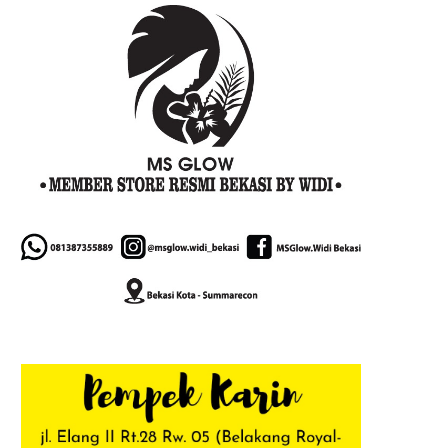
PENGABDIAN MASYARAKAT DI
KEBERLANJUTAN KEPEMIMP
INDRAMAYU,...
GIANNI INFANTINO...
6 Agustus, 2026, 18:46
6 Agustus, 2026, 18:36