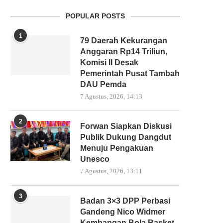
POPULAR POSTS
1
79 Daerah Kekurangan
Anggaran Rp14 Triliun,
Komisi II Desak
Pemerintah Pusat Tambah
DAU Pemda
7 Agustus, 2026, 14:13
2
Forwan Siapkan Diskusi
Publik Dukung Dangdut
Menuju Pengakuan
Unesco
7 Agustus, 2026, 13:11
3
Badan 3×3 DPP Perbasi
Gandeng Nico Widmer
Kembangan Bola Basket